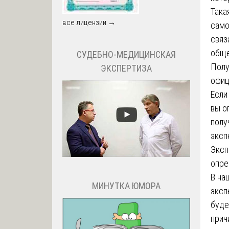
Така
все лицензии →
само
связ
обще
СУДЕБНО-МЕДИЦИНСКАЯ
Полу
ЭКСПЕРТИЗА
офиц
Если
вы о
полу
эксп
Эксп
опре
В на
МИНУТКА ЮМОРА
эксп
буде
прич