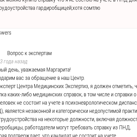
рудоустройства гардиробщицей,хотя сомтлю
swers
Вопрос к экспертам
3 года назад
ый день, уважаемая Маргарита!
одарим вас за обращение в наш Центр.
эксперт Центра Медицинских Экспертиз, я должен отметить, 
пка каких-либо медицинских справок, в том числе и справки о
человек не состоит на учете в психоневрологическом диспан
), является незаконной и категорически недопустимой практи
трудоустройства на некоторые должности, включая должнос
еробщицы, работодатели могут требовать справку из ПНД,
рая подтверждает, что кандидат не состоит на учете.