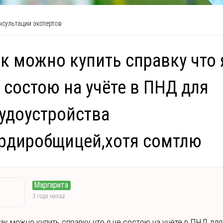
сультации экспертов
к можно купить справку что 
 состою на учёте в ПНД для
удоустройства
рдиробщицей,хотя сомтлю
Маргарита
3 года назад
ак можно купить справку что я не состою на учёте в ПНД для