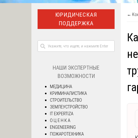
ЮРИДИЧЕСКАЯ
← Кон
ПОДДЕРЖКА
Ка
не
НАШИ ЭКСПЕРТНЫЕ
тр
ВОЗМОЖНОСТИ
га
МЕДИЦИНА
КРИМИНАЛИСТИКА
СТРОИТЕЛЬСТВО
ЗЕМЛЕУСТРОЙСТВО
IT EXPERTIZA
О Ц Е Н К А
ENGENEERING
ПОЖАРОТЕХНИКА
К