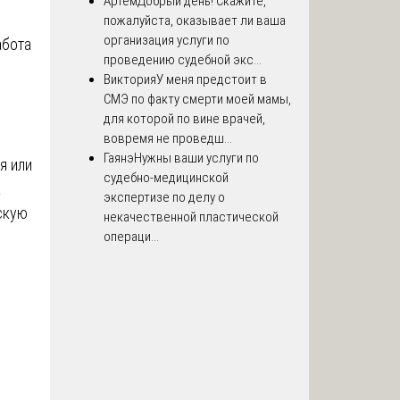
Артём
Добрый день! Скажите,
пожалуйста, оказывает ли ваша
организация услуги по
абота
проведению судебной экс...
Виктория
У меня предстоит в
СМЭ по факту смерти моей мамы,
для которой по вине врачей,
вовремя не проведш...
Гаянэ
Нужны ваши услуги по
я или
судебно-медицинской
а
экспертизе по делу о
скую
некачественной пластической
операци...