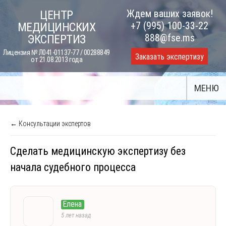
Skip
Ждем ваших заявок!
ЦЕНТР
to
+7 (995) 100-33-22
МЕДИЦИНСКИХ
content
888@fse.ms
ЭКСПЕРТИЗ
Лицензия № Л041-01137-77 / 00288849
Заказать экспертизу
от 21.08.2013 года
МЕНЮ
← Консультации экспертов
Сделать медицинскую экспертизу без
начала судебного процесса
Елена
5 лет назад