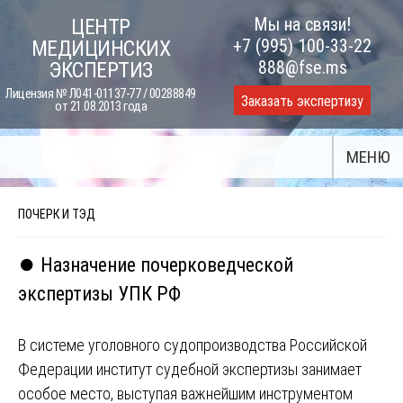
Skip
Мы на связи!
ЦЕНТР
to
+7 (995) 100-33-22
МЕДИЦИНСКИХ
content
888@fse.ms
ЭКСПЕРТИЗ
Лицензия № Л041-01137-77 / 00288849
Заказать экспертизу
от 21.08.2013 года
МЕНЮ
ПОЧЕРК И ТЭД
⏺️ Назначение почерковедческой
экспертизы УПК РФ
В системе уголовного судопроизводства Российской
Федерации институт судебной экспертизы занимает
особое место, выступая важнейшим инструментом