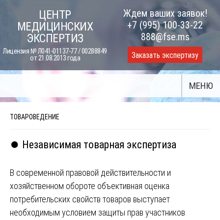
Skip
Ждем ваших заявок!
ЦЕНТР
to
+7 (995) 100-33-22
МЕДИЦИНСКИХ
content
888@fse.ms
ЭКСПЕРТИЗ
Лицензия № Л041-01137-77 / 00288849
Заказать экспертизу
от 21.08.2013 года
МЕНЮ
ТОВАРОВЕДЕНИЕ
⏺️ Независимая товарная экспертиза
В современной правовой действительности и
хозяйственном обороте объективная оценка
потребительских свойств товаров выступает
необходимым условием защиты прав участников