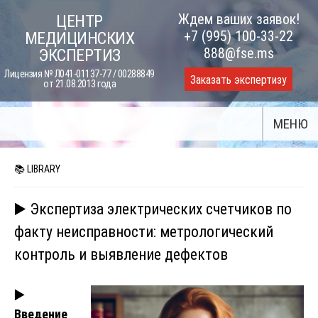
Skip
Ждем ваших заявок!
ЦЕНТР
to
+7 (995) 100-33-22
МЕДИЦИНСКИХ
content
888@fse.ms
ЭКСПЕРТИЗ
Лицензия № Л041-01137-77 / 00288849
Заказать экспертизу
от 21.08.2013 года
МЕНЮ
📚 LIBRARY
▶️ Экспертиза электрических счетчиков по
факту неисправности: метрологический
контроль и выявление дефектов
▶️
Введение