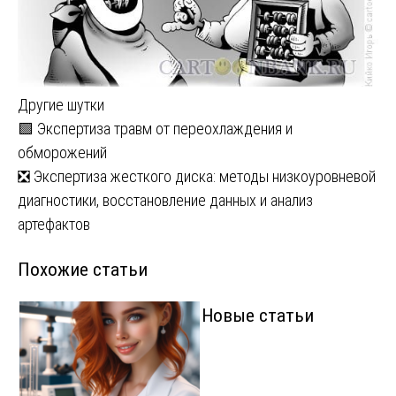
Другие шутки
Навигация
🟩 Экспертиза травм от переохлаждения и
обморожений
по
❎ Экспертиза жесткого диска: методы низкоуровневой
записям
диагностики, восстановление данных и анализ
артефактов
Похожие статьи
Новые статьи