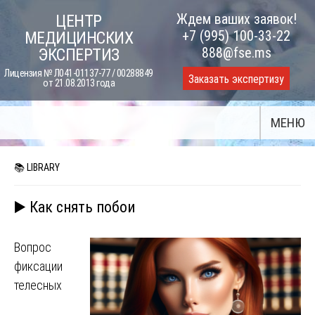
Skip
Ждем ваших заявок!
ЦЕНТР
to
+7 (995) 100-33-22
МЕДИЦИНСКИХ
content
888@fse.ms
ЭКСПЕРТИЗ
Лицензия № Л041-01137-77 / 00288849
Заказать экспертизу
от 21.08.2013 года
МЕНЮ
📚 LIBRARY
▶️ Как снять побои
Вопрос
фиксации
телесных