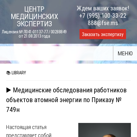
Skip
Ждем ваших заявок!
ЦЕНТР
to
+7 (995) 100-33-22
МЕДИЦИНСКИХ
content
888@fse.ms
ЭКСПЕРТИЗ
Лицензия № Л041-01137-77 / 00288849
Заказать экспертизу
от 21.08.2013 года
МЕНЮ
📚 LIBRARY
▶️ Медицинские обследования работников
объектов атомной энергии по Приказу №
749н
Настоящая статья
представляет собой