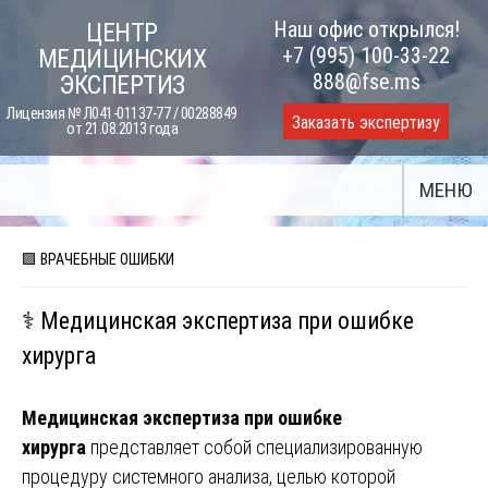
Skip
Наш офис открылся!
ЦЕНТР
to
+7 (995) 100-33-22
МЕДИЦИНСКИХ
content
888@fse.ms
ЭКСПЕРТИЗ
Лицензия № Л041-01137-77 / 00288849
Заказать экспертизу
от 21.08.2013 года
МЕНЮ
🟪 ВРАЧЕБНЫЕ ОШИБКИ
⚕️ Медицинская экспертиза при ошибке
хирурга
Медицинская экспертиза при ошибке
хирурга
представляет собой специализированную
процедуру системного анализа, целью которой