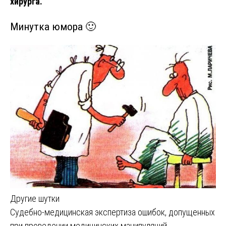
хирурга
.
Минутка юмора 🙂
Другие шутки
Навигация
Судебно-медицинская экспертиза ошибок, допущенных
при проведении медицинских манипуляций