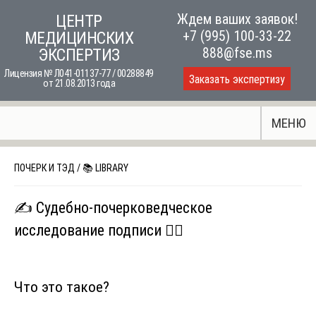
Skip
Ждем ваших заявок!
ЦЕНТР
to
+7 (995) 100-33-22
МЕДИЦИНСКИХ
content
888@fse.ms
ЭКСПЕРТИЗ
Лицензия № Л041-01137-77 / 00288849
Заказать экспертизу
от 21.08.2013 года
МЕНЮ
ПОЧЕРК И ТЭД
/
📚 LIBRARY
✍️ Судебно-почерковедческое
исследование подписи 🕵️‍♂️
Что это такое?