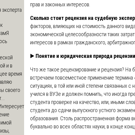
прав и законных интересов.
 эксперта
Сколько стоит рецензия на судебную экспе
 к
факторов, влияющих на стоимость данного вид
там
Я
экономической целесообразности таких затрат 
юсь
интересов в рамках гражданского, арбитражног
й
▶️
Понятие и юридическая природа рецензии
еской
ой и в
Что же такое рецензирование и рецензия? На 
щее время
встречаем повсеместное применение термина «
авляю
ситуациях, в той или иной степени связанных с
сы своего
учился в ВУЗе и должен помнить, что иногда пр
...
студента проверке на качество, или, иными сло
Интересует
студента до сдачи выпускного устного экзамена
ение
образования. Столь распространенная форма в
симой
буквально во всех областях науки, в конце кон
изы,