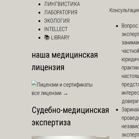
ЛИНГВИСТИКА
Консультация
ЛАБОРАТОРИЯ
ЭКОЛОГИЯ
Вопрос
INTELLECT
экспер
📚 LIBRARY
занима
частно
наша медицинская
юридич
лицензия
практик
настоя
предст
интере
все лицензии →
доверит
Судебно-медицинская
Зарина
провед
экспертиза
незави
эксперт