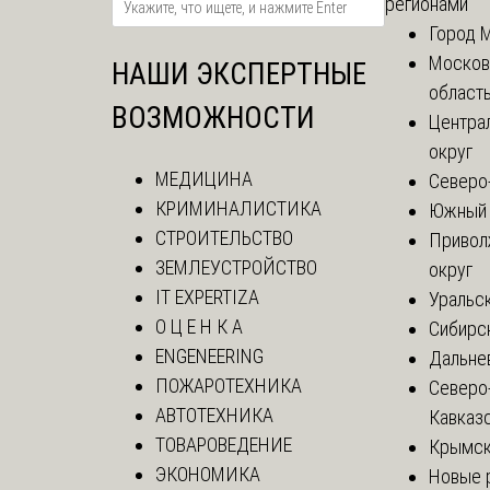
регионами
Город 
Москов
НАШИ ЭКСПЕРТНЫЕ
област
ВОЗМОЖНОСТИ
Центра
округ
МЕДИЦИНА
Северо
КРИМИНАЛИСТИКА
Южный 
СТРОИТЕЛЬСТВО
Привол
ЗЕМЛЕУСТРОЙСТВО
округ
IT EXPERTIZA
Уральск
О Ц Е Н К А
Сибирс
ENGENEERING
Дальне
ПОЖАРОТЕХНИКА
Северо
АВТОТЕХНИКА
Кавказ
ТОВАРОВЕДЕНИЕ
Крымск
ЭКОНОМИКА
Новые 