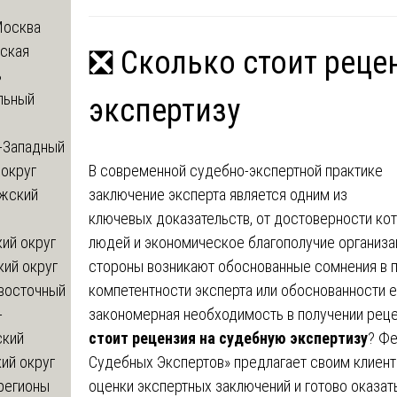
Москва
ская
❎ Сколько стоит реце
ь
льный
экспертизу
-Западный
В современной судебно-экспертной практике
округ
заключение эксперта является одним из
жский
ключевых доказательств, от достоверности кот
людей и экономическое благополучие организац
ий округ
стороны возникают обоснованные сомнения в п
кий округ
компетентности эксперта или обоснованности е
восточный
закономерная необходимость в получении реце
-
стоит рецензия на судебную экспертизу
? Ф
ский
Судебных Экспертов» предлагает своим клиен
ий округ
оценки экспертных заключений и готово оказа
регионы