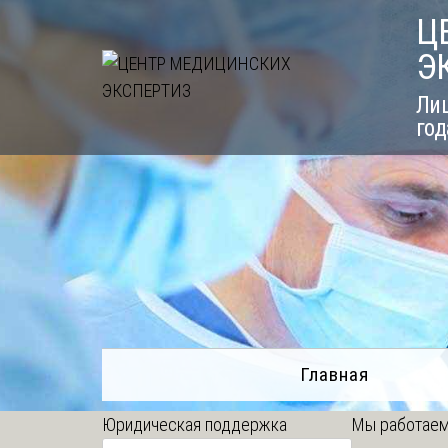
Skip
Ц
to
Э
content
Лиц
год
Главная
Юридическая поддержка
Мы работаем