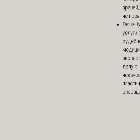
врачей,
не пров
Гаянэ
Н
услуги 
судебн
медици
эксперт
делу о
некаче
пласти
операци