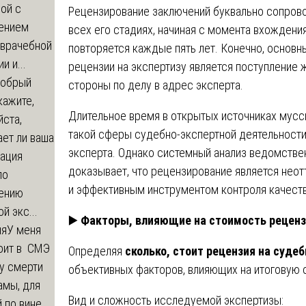
ой с
Рецензирование заключений буквально сопрово
ением
всех его стадиях, начиная с момента вхождени
-врачебной
повторяется каждые пять лет. Конечно, основ
и и...
рецензии на экспертизу является поступление 
обрый
стороны по делу в адрес эксперта.
кажите,
Длительное время в открытых источниках мусс
ста,
такой сферы судебно-экспертной деятельности
ет ли ваша
эксперта. Однако системный анализ ведомстве
зация
доказывает, что рецензирование является нео
по
и эффективным инструментом контроля качеств
ению
й экс...
▶️
Факторы, влияющие на стоимость реценз
ия
У меня
оит в СМЭ
Определяя
сколько, стоит рецензия на суде
у смерти
объективных факторов, влияющих на итоговую 
амы, для
Вид и сложность исследуемой экспертизы:
 по вине