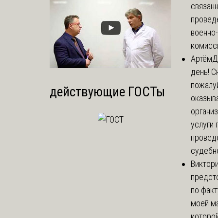
связанн
провед
военно
комисси
Артём
Д
день! С
пожалуй
действующие ГОСТы
оказыва
органи
услуги 
провед
судебно
Виктор
предст
по факт
моей м
которой