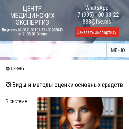
Skip
WhatsApp
ЦЕНТР
to
+7 (995) 100-33-22
МЕДИЦИНСКИХ
content
888@fse.ms
ЭКСПЕРТИЗ
Лицензия № Л041-01137-77 / 00288849
Заказать экспертизу
от 21.08.2013 года
МЕНЮ
📚 LIBRARY
❎ Виды и методы оценки основных средств
В системе