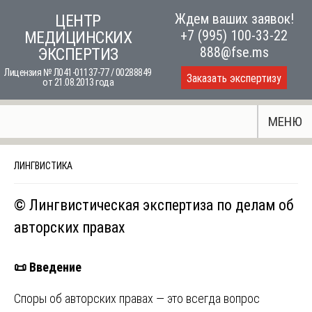
Skip
Ждем ваших заявок!
ЦЕНТР
to
+7 (995) 100-33-22
МЕДИЦИНСКИХ
content
888@fse.ms
ЭКСПЕРТИЗ
Лицензия № Л041-01137-77 / 00288849
Заказать экспертизу
от 21.08.2013 года
МЕНЮ
ЛИНГВИСТИКА
©️ Лингвистическая экспертиза по делам об
авторских правах
📜
Введение
Споры об авторских правах — это всегда вопрос