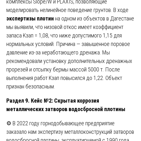
комплексы Slope/W и PLAXIS, позволяющие
моделировать нелинейное поведение грунтов. В ходе
экспертизы плотин
на одном из объектов в Дагестане
мы выявили, что низовой откос имеет коэффициент
запаса Kзап = 1,08, что ниже допустимого 1,15 для
нормальных условий. Причина — завышенное поровое
давление из-за неработающего дренажа. Мы
рекомендовали установку дополнительных дренажных
прорезей и отсыпку бермы массой 5000 т. После
выполнения работ Kзап повысился до 1,22. Объект
признан безопасным.
Раздел 9. Кейс №2: Скрытая коррозия
металлических затворов водосбросной плотины
⚙️ В 2022 году горнодобывающее предприятие
заказало нам экспертизу металлоконструкций затворов
водосбросной плотины, эксплуатируемой с 1990 года.