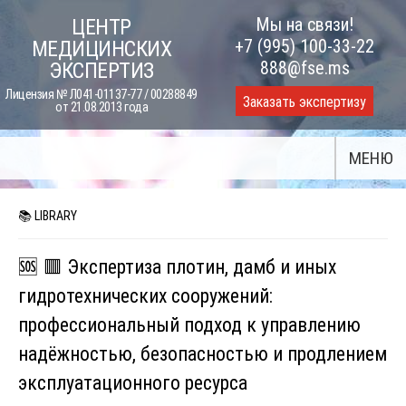
Skip
Мы на связи!
ЦЕНТР
to
+7 (995) 100-33-22
МЕДИЦИНСКИХ
content
888@fse.ms
ЭКСПЕРТИЗ
Лицензия № Л041-01137-77 / 00288849
Заказать экспертизу
от 21.08.2013 года
МЕНЮ
📚 LIBRARY
🆘 🟥 Экспертиза плотин, дамб и иных
гидротехнических сооружений:
профессиональный подход к управлению
надёжностью, безопасностью и продлением
эксплуатационного ресурса