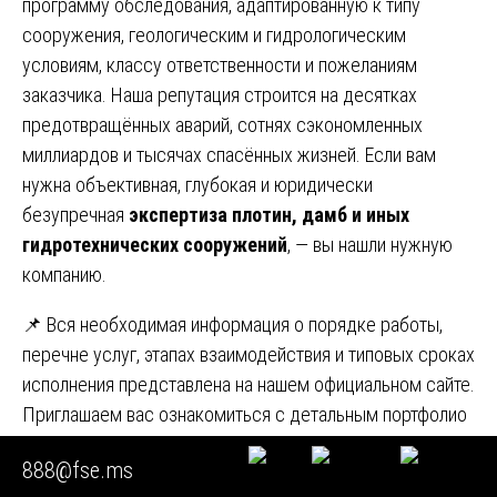
программу обследования, адаптированную к типу
сооружения, геологическим и гидрологическим
условиям, классу ответственности и пожеланиям
заказчика. Наша репутация строится на десятках
предотвращённых аварий, сотнях сэкономленных
миллиардов и тысячах спасённых жизней. Если вам
нужна объективная, глубокая и юридически
безупречная
экспертиза плотин, дамб и иных
гидротехнических сооружений
, — вы нашли нужную
компанию.
📌 Вся необходимая информация о порядке работы,
перечне услуг, этапах взаимодействия и типовых сроках
исполнения представлена на нашем официальном сайте.
Приглашаем вас ознакомиться с детальным портфолио
и методическими материалами, размещёнными в
888@fse.ms
открытом доступе для всех заинтересованных лиц.