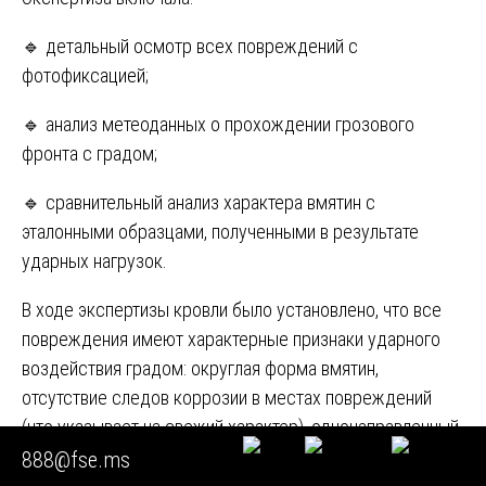
🔹 детальный осмотр всех повреждений с
фотофиксацией;
🔹 анализ метеоданных о прохождении грозового
фронта с градом;
🔹 сравнительный анализ характера вмятин с
эталонными образцами, полученными в результате
ударных нагрузок.
В ходе экспертизы кровли было установлено, что все
повреждения имеют характерные признаки ударного
воздействия градом: округлая форма вмятин,
отсутствие следов коррозии в местах повреждений
(что указывает на свежий характер), однонаправленный
характер деформаций. Также экспертиза показала, что
888@fse.ms
до момента града кровля находилась в хорошем