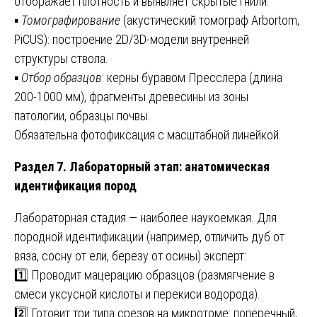
отображает плотность и выявляет скрытые гнили.
▪️
Томографирование
(акустический томограф Arbortom,
PiCUS): построение 2D/3D-модели внутренней
структуры ствола.
▪️
Отбор образцов
: керны буравом Пресслера (длина
200-1000 мм), фрагменты древесины из зоны
патологии, образцы почвы.
Обязательна фотофиксация с масштабной линейкой.
Раздел 7. Лабораторный этап: анатомическая
идентификация пород
Лабораторная стадия — наиболее наукоемкая. Для
породной идентификации (например, отличить дуб от
вяза, сосну от ели, березу от осины) эксперт:
1️⃣ Проводит мацерацию образцов (размягчение в
смеси уксусной кислоты и перекиси водорода).
2️⃣ Готовит три типа срезов на микротоме: поперечный,