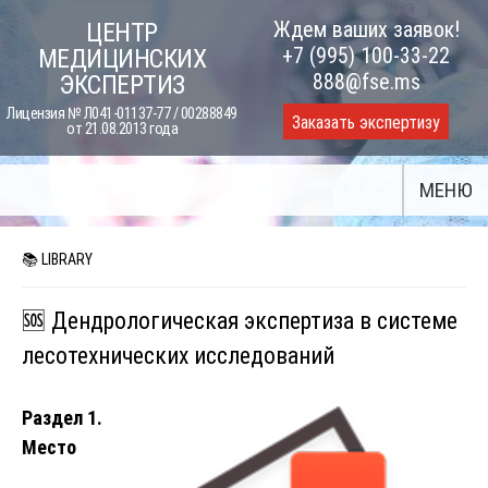
Skip
Ждем ваших заявок!
ЦЕНТР
to
+7 (995) 100-33-22
МЕДИЦИНСКИХ
content
888@fse.ms
ЭКСПЕРТИЗ
Лицензия № Л041-01137-77 / 00288849
Заказать экспертизу
от 21.08.2013 года
МЕНЮ
📚 LIBRARY
🆘 Дендрологическая экспертиза в системе
лесотехнических исследований
Раздел 1.
Место