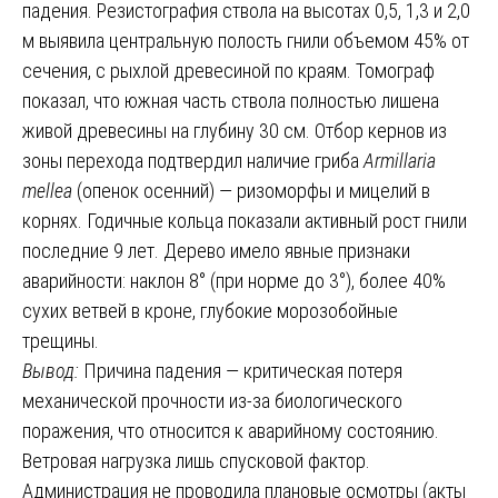
падения. Резистография ствола на высотах 0,5, 1,3 и 2,0
м выявила центральную полость гнили объемом 45% от
сечения, с рыхлой древесиной по краям. Томограф
показал, что южная часть ствола полностью лишена
живой древесины на глубину 30 см. Отбор кернов из
зоны перехода подтвердил наличие гриба
Armillaria
mellea
(опенок осенний) — ризоморфы и мицелий в
корнях. Годичные кольца показали активный рост гнили
последние 9 лет. Дерево имело явные признаки
аварийности: наклон 8° (при норме до 3°), более 40%
сухих ветвей в кроне, глубокие морозобойные
трещины.
Вывод:
Причина падения — критическая потеря
механической прочности из-за биологического
поражения, что относится к аварийному состоянию.
Ветровая нагрузка лишь спусковой фактор.
Администрация не проводила плановые осмотры (акты