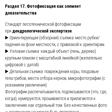
Раздел 17. Фотофиксация как элемент
доказательства
Стандарт лесотехнической фотофиксации
при
дендрологической экспертизе
:
▶️
Ориентирующая
(обзорная) съемка: место рубки/
падения на фоне местности, с привязкой к ориентирам.
▶️
Узловая съемка
: каждый объект (пень, дерево)
крупным планом с масштабной линейкой (желательно
цифровой с датой).
▶️
Детальная съемка
: повреждения коры, плодовые
тела грибов, места отбора кернов, микрофотографии (с
указанием увеличения).
Фотографии распечатываются, подписываются (что, где,
когда), нумеруются, прошиваются и прилагаются к
заключению как отдельный том. Без качественных фото
— заключение не может быть проверено.