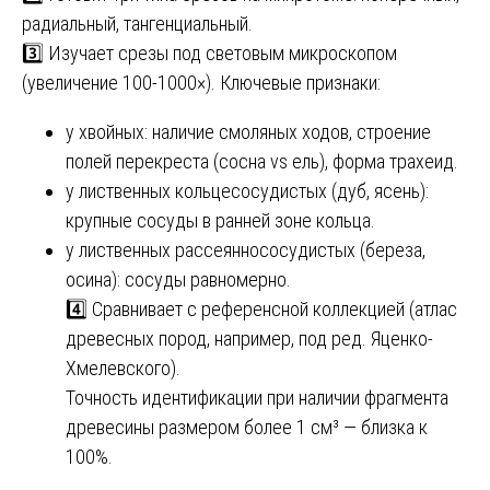
радиальный, тангенциальный.
3️⃣ Изучает срезы под световым микроскопом
(увеличение 100-1000×). Ключевые признаки:
у хвойных: наличие смоляных ходов, строение
полей перекреста (сосна vs ель), форма трахеид.
у лиственных кольцесосудистых (дуб, ясень):
крупные сосуды в ранней зоне кольца.
у лиственных рассеяннососудистых (береза,
осина): сосуды равномерно.
4️⃣ Сравнивает с референсной коллекцией (атлас
древесных пород, например, под ред. Яценко-
Хмелевского).
Точность идентификации при наличии фрагмента
древесины размером более 1 см³ — близка к
100%.