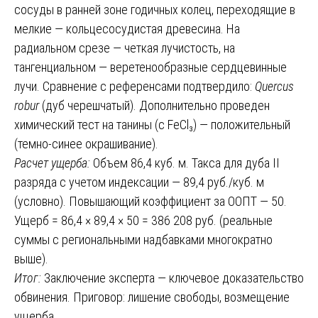
сосуды в ранней зоне годичных колец, переходящие в
мелкие — кольцесосудистая древесина. На
радиальном срезе — четкая лучистость, на
тангенциальном — веретенообразные сердцевинные
лучи. Сравнение с референсами подтвердило:
Quercus
robur
(дуб черешчатый). Дополнительно проведен
химический тест на танины (с FeCl₃) — положительный
(темно-синее окрашивание).
Расчет ущерба:
Объем 86,4 куб. м. Такса для дуба II
разряда с учетом индексации — 89,4 руб./куб. м
(условно). Повышающий коэффициент за ООПТ — 50.
Ущерб = 86,4 × 89,4 × 50 = 386 208 руб. (реальные
суммы с региональными надбавками многократно
выше).
Итог:
Заключение эксперта — ключевое доказательство
обвинения. Приговор: лишение свободы, возмещение
ущерба.