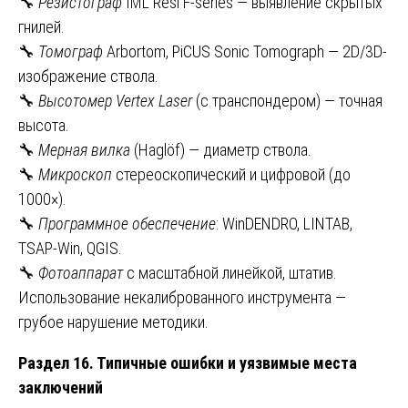
🔧
Резистограф
IML Resi F-series — выявление скрытых
гнилей.
🔧
Томограф
Arbortom, PiCUS Sonic Tomograph — 2D/3D-
изображение ствола.
🔧
Высотомер Vertex Laser
(с транспондером) — точная
высота.
🔧
Мерная вилка
(Haglöf) — диаметр ствола.
🔧
Микроскоп
стереоскопический и цифровой (до
1000×).
🔧
Программное обеспечение
: WinDENDRO, LINTAB,
TSAP-Win, QGIS.
🔧
Фотоаппарат
с масштабной линейкой, штатив.
Использование некалиброванного инструмента —
грубое нарушение методики.
Раздел 16. Типичные ошибки и уязвимые места
заключений