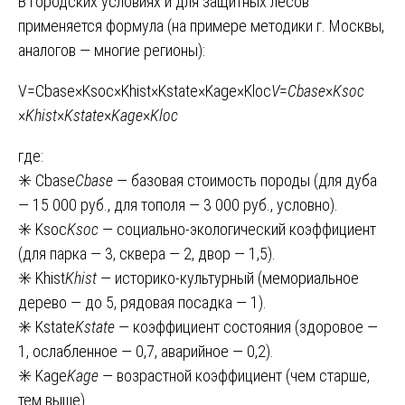
В городских условиях и для защитных лесов
применяется формула (на примере методики г. Москвы,
аналогов — многие регионы):
V=Cbase×Ksoc×Khist×Kstate×Kage×Kloc
V
=
C
base
​×
K
soc
×
K
hist
​×
K
state
​×
K
age
​×
K
loc
где:
✳️ Cbase
C
base
​ — базовая стоимость породы (для дуба
— 15 000 руб., для тополя — 3 000 руб., условно).
✳️ Ksoc
K
soc
​ — социально-экологический коэффициент
(для парка — 3, сквера — 2, двор — 1,5).
✳️ Khist
K
hist
​ — историко-культурный (мемориальное
дерево — до 5, рядовая посадка — 1).
✳️ Kstate
K
state
​ — коэффициент состояния (здоровое —
1, ослабленное — 0,7, аварийное — 0,2).
✳️ Kage
K
age
​ — возрастной коэффициент (чем старше,
тем выше).