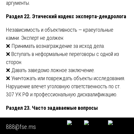
аргументы.
Раздел 22. Этический кодекс эксперта-дендролога
Независимость и объективность — краеугольные
камни. Эксперт не должен:
❌ Принимать вознаграждение за исход дела.
❌ Вступать в неформальные переговоры с одной из
сторон.
❌ Давать заведомо ложное заключение.
❌ Уничтожать или повреждать объекты исследования.
Нарушение влечет уголовную ответственность по ст.
307 УК РФ и профессиональную дисквалификацию.
Раздел 23. Часто задаваемые вопросы
Вопрос:
Можно ли определить породу дерева по
888@fse.ms
одному листу?