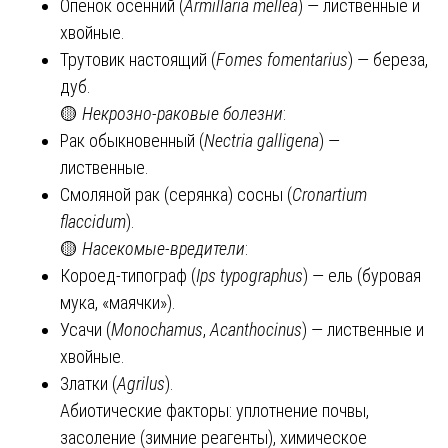
Опенок осенний (
Armillaria mellea
) — лиственные и
хвойные.
Трутовик настоящий (
Fomes fomentarius
) — береза,
дуб.
🟡
Некрозно-раковые болезни
:
Рак обыкновенный (
Nectria galligena
) —
лиственные.
Смоляной рак (серянка) сосны (
Cronartium
flaccidum
).
🟡
Насекомые-вредители
:
Короед-типограф (
Ips typographus
) — ель (буровая
мука, «маячки»).
Усачи (
Monochamus
,
Acanthocinus
) — лиственные и
хвойные.
Златки (
Agrilus
).
Абиотические факторы: уплотнение почвы,
засоление (зимние реагенты), химическое