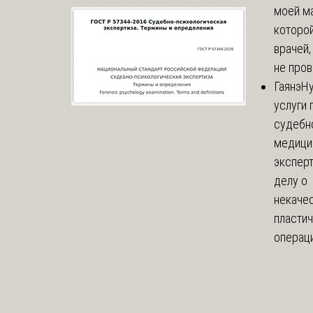
моей м
которой
врачей,
не пров
Гаянэ
Н
услуги 
судебн
медици
эксперт
делу о
некаче
пласти
операци