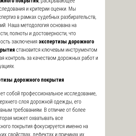
ожного покрытия
, раскрывающее
следования и критерии оценки. Мы
спертиз в рамках судебных разбирательств,
ий. Наша методология основана на
сти, полноты и достоверности, что
ность заключения
экспертизы дорожного
крытия
становится ключевым инструментом
ая контроль за качеством дорожных работ и
уациях.
ертизы дорожного покрытия
ет собой профессиональное исследование,
верхнего слоя дорожной одежды, его
вным требованиям. В отличие от более
торая может охватывать все
жного покрытия фокусируется именно на
их свойствах, дефектах и причинах их