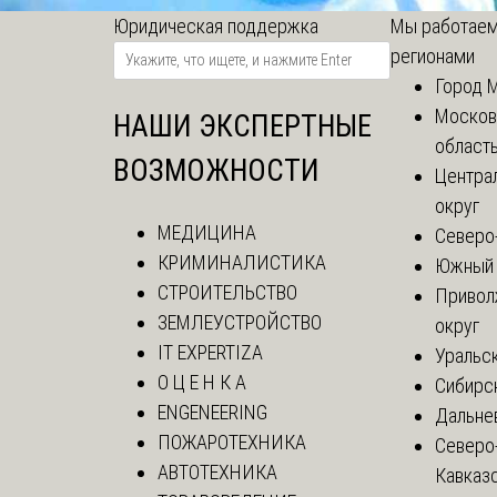
Юридическая поддержка
Мы работаем
регионами
Город 
Москов
НАШИ ЭКСПЕРТНЫЕ
област
ВОЗМОЖНОСТИ
Центра
округ
МЕДИЦИНА
Северо
КРИМИНАЛИСТИКА
Южный 
СТРОИТЕЛЬСТВО
Привол
ЗЕМЛЕУСТРОЙСТВО
округ
IT EXPERTIZA
Уральск
О Ц Е Н К А
Сибирс
ENGENEERING
Дальне
ПОЖАРОТЕХНИКА
Северо
АВТОТЕХНИКА
Кавказ