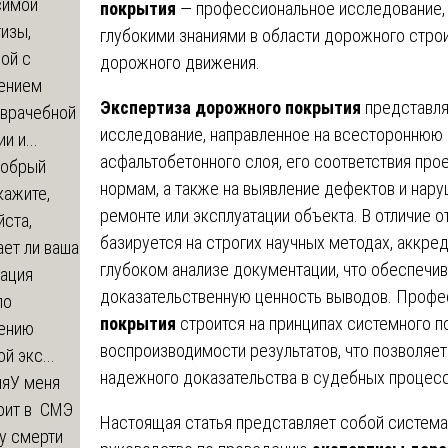
симой
покрытия
— профессиональное исследование,
изы,
глубокими знаниями в области дорожного строи
ой с
дорожного движения.
ением
Экспертиза дорожного покрытия
представля
-врачебной
исследование, направленное на всестороннюю 
и и...
асфальтобетонного слоя, его соответствия про
обрый
нормам, а также на выявление дефектов и нару
кажите,
ремонте или эксплуатации объекта. В отличие о
ста,
базируется на строгих научных методах, аккре
ет ли ваша
глубоком анализе документации, что обеспечи
зация
доказательственную ценность выводов. Проф
по
покрытия
строится на принципах системного п
ению
воспроизводимости результатов, что позволяет
й экс...
надежного доказательства в судебных процесс
ия
У меня
оит в СМЭ
Настоящая статья представляет собой систем
у смерти