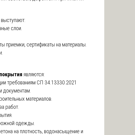
выступают:
вные слои.
кты приемки, сертификаты на материалы.
и.
.
 покрытия
являются:
ции требованиям СП 34.13330.2021
м документам.
роительных материалов.
ва работ.
рытия.
рожной одежды.
етона на плотность, водонасыщение и