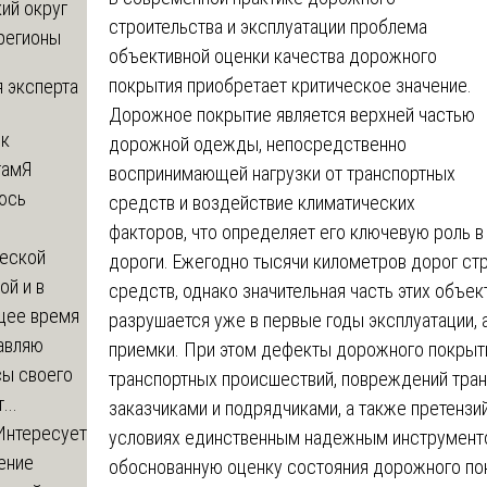
ий округ
строительства и эксплуатации проблема
регионы
объективной оценки качества дорожного
покрытия приобретает критическое значение.
 эксперта
Дорожное покрытие является верхней частью
 к
дорожной одежды, непосредственно
там
Я
воспринимающей нагрузки от транспортных
юсь
средств и воздействие климатических
й
факторов, что определяет его ключевую роль в
еской
дороги. Ежегодно тысячи километров дорог ст
ой и в
средств, однако значительная часть этих объе
щее время
разрушается уже в первые годы эксплуатации,
авляю
приемки. При этом дефекты дорожного покрыт
сы своего
транспортных происшествий, повреждений тра
...
заказчиками и подрядчиками, а также претензи
Интересует
условиях единственным надежным инструменто
ение
обоснованную оценку состояния дорожного по