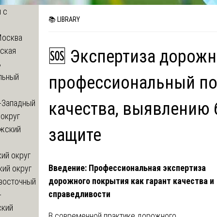
 с
📚 LIBRARY
Москва
ская
🆘 Экспертиза дорожн
ь
льный
профессиональный по
-Западный
качества, выявлению 
округ
жский
защите
ий округ
Введение: Профессиональная экспертиза
кий округ
дорожного покрытия как гарант качества и
восточный
справедливости
-
ский
В современной практике дорожного