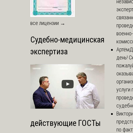
незави
эксперт
связанн
все лицензии →
провед
военно
Судебно-медицинская
комисси
Артём
Д
экспертиза
день! С
пожалуй
оказыва
органи
услуги 
провед
судебно
Виктор
предст
действующие ГОСТы
по факт