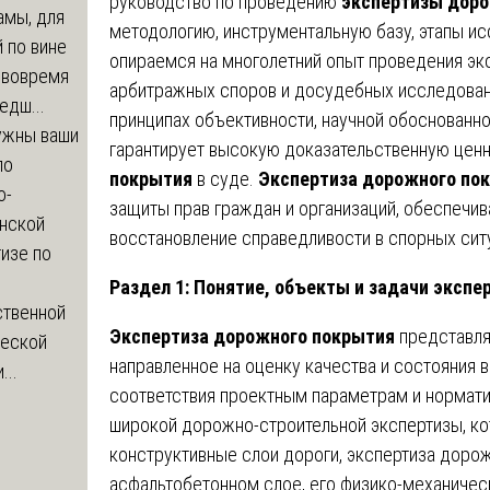
руководство по проведению
экспертизы дор
амы, для
методологию, инструментальную базу, этапы ис
 по вине
опираемся на многолетний опыт проведения эк
 вовремя
арбитражных споров и досудебных исследован
едш...
принципах объективности, научной обоснованно
ужны ваши
гарантирует высокую доказательственную цен
по
покрытия
в суде.
Экспертиза дорожного по
о-
защиты прав граждан и организаций, обеспечив
нской
восстановление справедливости в спорных сит
изе по
Раздел 1: Понятие, объекты и задачи эксп
ственной
Экспертиза дорожного покрытия
представля
ческой
направленное на оценку качества и состояния 
...
соответствия проектным параметрам и нормати
широкой дорожно-строительной экспертизы, ко
конструктивные слои дороги, экспертиза доро
асфальтобетонном слое, его физико-механическ