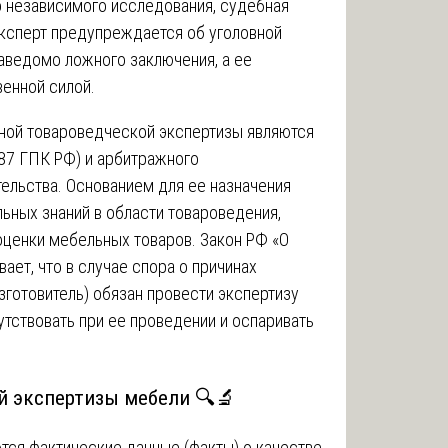
о независимого исследования, судебная
эксперт предупреждается об уголовной
заведомо ложного заключения, а ее
енной силой.
ной товароведческой экспертизы являются
87 ГПК РФ) и арбитражного
ельства. Основанием для ее назначения
ьных знаний в области товароведения,
оценки мебельных товаров. Закон РФ «О
ает, что в случае спора о причинах
зготовитель) обязан провести экспертизу
сутствовать при ее проведении и оспаривать
й экспертизы мебели 🔍🔬
ся фактические данные (факты) о качестве,