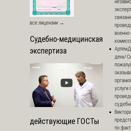
незави
эксперт
связанн
все лицензии →
провед
военно
Судебно-медицинская
комисси
Артём
Д
экспертиза
день! С
пожалуй
оказыва
органи
услуги 
провед
судебно
Виктор
предст
действующие ГОСТы
по факт