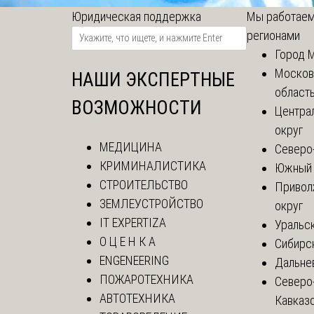
Юридическая поддержка
Мы работаем
регионами
Город 
Москов
НАШИ ЭКСПЕРТНЫЕ
област
ВОЗМОЖНОСТИ
Центра
округ
МЕДИЦИНА
Северо
КРИМИНАЛИСТИКА
Южный 
СТРОИТЕЛЬСТВО
Привол
ЗЕМЛЕУСТРОЙСТВО
округ
IT EXPERTIZA
Уральск
О Ц Е Н К А
Сибирс
ENGENEERING
Дальне
ПОЖАРОТЕХНИКА
Северо
АВТОТЕХНИКА
Кавказ