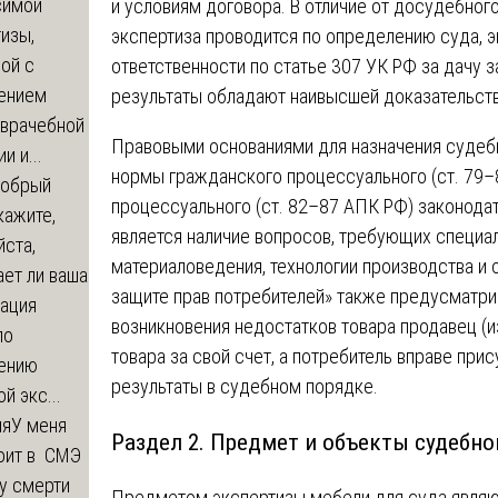
симой
и условиям договора. В отличие от досудебног
изы,
экспертиза проводится по определению суда, 
ой с
ответственности по статье 307 УК РФ за дачу 
ением
результаты обладают наивысшей доказательств
-врачебной
Правовыми основаниями для назначения судеб
и и...
нормы гражданского процессуального (ст. 79–
обрый
процессуального (ст. 82–87 АПК РФ) законодат
кажите,
является наличие вопросов, требующих специал
ста,
материаловедения, технологии производства и 
ет ли ваша
защите прав потребителей» также предусматрив
зация
возникновения недостатков товара продавец (и
по
товара за свой счет, а потребитель вправе при
ению
результаты в судебном порядке.
й экс...
ия
У меня
Раздел 2. Предмет и объекты судебно
оит в СМЭ
у смерти
Предметом экспертизы мебели для суда являют