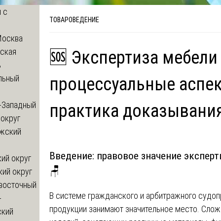
 с
ТОВАРОВЕДЕНИЕ
Москва
ская
🆘 Экспертиза мебели 
ь
льный
процессуальные аспек
-Западный
практика доказывани
округ
жский
Введение: правовое значение эксперт
ий округ
🪑
кий округ
восточный
В системе гражданского и арбитражного судоп
-
продукции занимают значительное место. Сло
ский