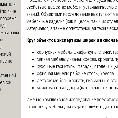
амы, для
свойствах, дефектах мебели, устанавливаемые
 по вине
знаний. Объектами исследования выступают ма
 вовремя
мебельные изделия (как в целом, так и их отде
едш...
материалов, а также сопутствующая техническ
ужны ваши
по
Круг объектов экспертизы широк и включае
о-
корпусная мебель: шкафы-купе, стенки, га
нской
мягкая мебель: диваны, кресла, кровати, п
изе по
кухонные гарнитуры: фасады, столешницы
офисная мебель: рабочие столы, кресла, 
ственной
детская мебель: кровати, письменные сто
ческой
межкомнатные двери (как элемент интерь
...
Именно комплексное исследование всех этих 
экспертизу мебели для суда и получить дост