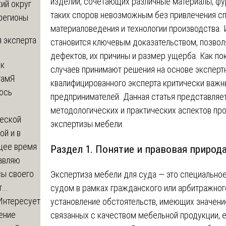
изделий, сочетающих различные материалы, фу
ий округ
таких споров невозможным без привлечения сп
регионы
материаловедения и технологии производства.
 эксперта
становится ключевым доказательством, позво
дефектов, их причины и размер ущерба. Как по
 к
случаев принимают решения на основе эксперт
там
Я
квалифицированного эксперта критически важн
юсь
предпринимателей. Данная статья представляе
й
методологических и практических аспектов пр
еской
экспертизы мебели.
ой и в
щее время
Раздел 1. Понятие и правовая природ
авляю
сы своего
Экспертиза мебели для суда — это специально
...
судом в рамках гражданского или арбитражног
Интересует
установление обстоятельств, имеющих значени
ение
связанных с качеством мебельной продукции, 