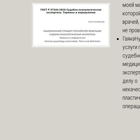
моей м
которой
врачей,
не пров
Гаянэ
Н
услуги 
судебн
медици
эксперт
делу о
некаче
пласти
операци