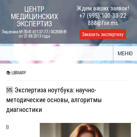
Skip
Ждем ваших заявок!
ЦЕНТР
to
+7 (995) 100-33-22
МЕДИЦИНСКИХ
content
888@fse.ms
ЭКСПЕРТИЗ
Лицензия № Л041-01137-77 / 00288849
Заказать экспертизу
от 21.08.2013 года
МЕНЮ
📚 LIBRARY
🆘 Экспертиза ноутбука: научно-
методические основы, алгоритмы
диагностики
В