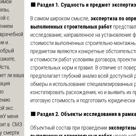
симой
🟥
Раздел 1. Сущность и предмет эксперти
изы,
ой с
В самом широком смысле,
экспертиза по опр
ением
выполненных строительных работ
представл
-врачебной
исследование, направленное на установление 
и и...
стоимости выполненных строительно-монтажных
обрый
предметом являются конкретные обстоятельст
кажите,
и стоимости работ условиям договора, проект
ста,
строительных норм и правил. В отличие от пове
ет ли ваша
предполагает глубокий анализ всей доступной
зация
обмеры и использование специализированных р
по
констатировать расхождения, но и выявить их п
ению
итоговую стоимость и подготовить юридическ
й экс...
🟥
Раздел 2. Объекты исследования в рамк
ия
У меня
оит в СМЭ
Объектный состав при проведении
экспертизы
у смерти
выполненных строительных работ
чрезвычай