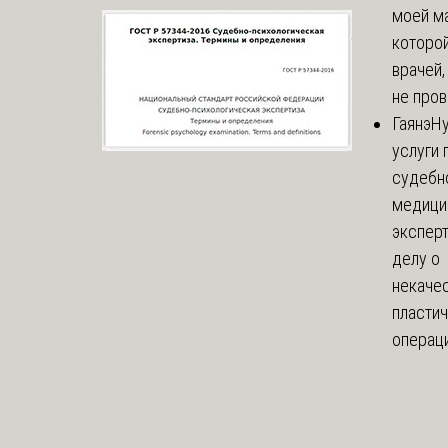
моей м
которой
врачей,
не пров
Гаянэ
Н
услуги 
судебн
медици
эксперт
делу о
некаче
пласти
операци