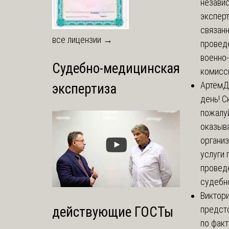
незави
эксперт
связанн
все лицензии →
провед
военно
Судебно-медицинская
комисси
Артём
Д
экспертиза
день! С
пожалуй
оказыва
органи
услуги 
провед
судебно
Виктор
предст
действующие ГОСТы
по факт