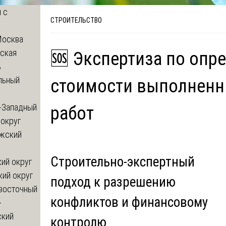
 с
СТРОИТЕЛЬСТВО
Москва
ская
🆘 Экспертиза по опр
ь
льный
стоимости выполненн
-Западный
работ
округ
жский
Строительно-экспертный
ий округ
кий округ
подход к разрешению
восточный
конфликтов и финансовому
-
ский
контролю