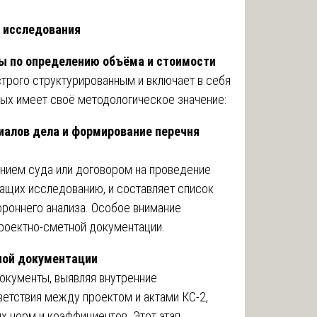
о исследования
ы по определению объёма и стоимости
строго структурированным и включает в себя
рых имеет своё методологическое значение:
иалов дела и формирование перечня
ением суда или договором на проведение
жащих исследованию, и составляет список
ороннего анализа. Особое внимание
проектно-сметной документации.
ной документации
окументы, выявляя внутренние
ветствия между проектом и актами КС-2,
 норм и коэффициентов. Этот этап