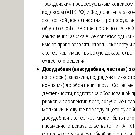
Гражданским процессуальным кодексом 
кодексом (АПК РФ) и Федеральным закон
экспертной деятельности». Процессуальн
об уголовной ответственности по статье 
заключения; заключение является одним и
имеют право заявлять отводы эксперту и 
экспертизы имеют высокую доказательств
судебного решения.
Досудебная (внесудебная, частная) эк
из сторон (заказчика, подрядчика, инвесто
компании) до обращения в суд. Основные 
деятельности, подготовка обоснованной п
рисков и перспектив дела, получение нез
медиации. В случае последующего судебн
досудебной экспертизы может быть прио
письменного доказательства (ст. 71 АПК Р
статус ниже, чем у судебной экспертизы.