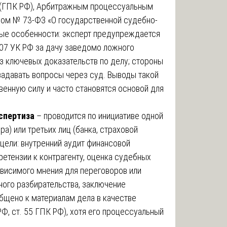
(ГПК РФ), Арбитражным процессуальным
ом № 73-ФЗ «О государственной судебно-
ые особенности: эксперт предупреждается
307 УК РФ за дачу заведомо ложного
з ключевых доказательств по делу; стороны
задавать вопросы через суд. Выводы такой
енную силу и часто становятся основой для
спертиза
– проводится по инициативе одной
ра) или третьих лиц (банка, страховой
цели: внутренний аудит финансовой
ретензии к контрагенту, оценка судебных
ависимого мнения для переговоров или
ого разбирательства, заключение
бщено к материалам дела в качестве
Ф, ст. 55 ГПК РФ), хотя его процессуальный