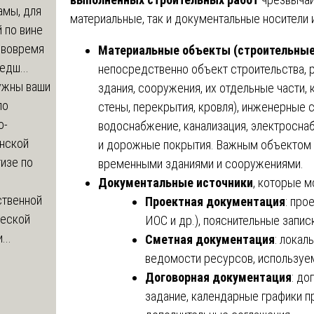
амы, для
материальные, так и документальные носители
 по вине
 вовремя
Материальные объекты (строительные
едш...
непосредственно объект строительства, р
ужны ваши
здания, сооружения, их отдельные части,
по
стены, перекрытия, кровля), инженерные с
о-
водоснабжение, канализация, электросна
нской
и дорожные покрытия. Важным объектом 
изе по
временными зданиями и сооружениями.
Документальные источники
, которые м
ственной
Проектная документация
: про
ческой
ИОС и др.), пояснительные запис
...
Сметная документация
: локал
ведомости ресурсов, используе
Договорная документация
: до
задание, календарные графики п