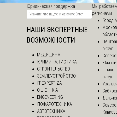
Юридическая поддержка
Мы работаем
регионами
Город 
Москов
НАШИ ЭКСПЕРТНЫЕ
област
ВОЗМОЖНОСТИ
Центра
округ
МЕДИЦИНА
Северо
КРИМИНАЛИСТИКА
Южный 
СТРОИТЕЛЬСТВО
Привол
ЗЕМЛЕУСТРОЙСТВО
округ
IT EXPERTIZA
Уральск
О Ц Е Н К А
Сибирс
ENGENEERING
Дальне
ПОЖАРОТЕХНИКА
Северо
АВТОТЕХНИКА
Кавказ