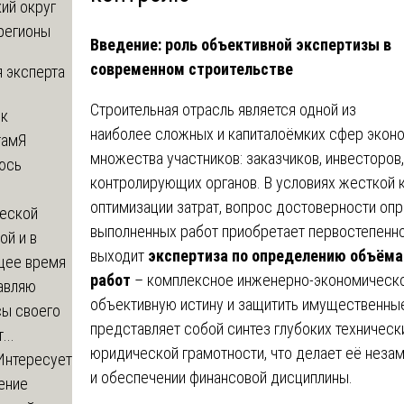
ий округ
регионы
Введение: роль объективной экспертизы в
современном строительстве
 эксперта
Строительная отрасль является одной из
 к
наиболее сложных и капиталоёмких сфер эконо
там
Я
множества участников: заказчиков, инвесторов
юсь
контролирующих органов. В условиях жесткой 
й
оптимизации затрат, вопрос достоверности оп
еской
выполненных работ приобретает первостепенно
ой и в
выходит
экспертиза по определению объёма
щее время
работ
– комплексное инженерно-экономическо
авляю
объективную истину и защитить имущественные
сы своего
представляет собой синтез глубоких техническ
...
юридической грамотности, что делает её нез
Интересует
и обеспечении финансовой дисциплины.
ение