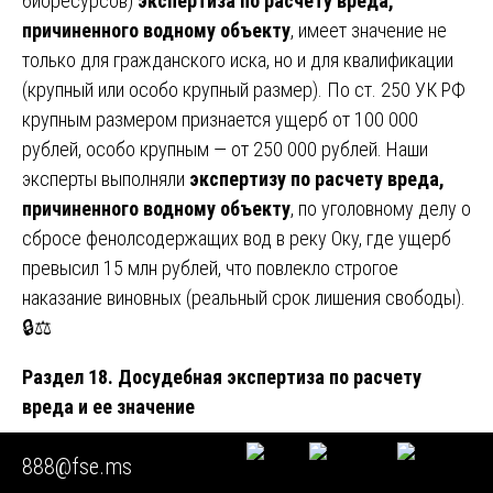
биоресурсов)
экспертиза по расчету вреда,
причиненного водному объекту
, имеет значение не
только для гражданского иска, но и для квалификации
(крупный или особо крупный размер). По ст. 250 УК РФ
крупным размером признается ущерб от 100 000
рублей, особо крупным — от 250 000 рублей. Наши
эксперты выполняли
экспертизу по расчету вреда,
причиненного водному объекту
, по уголовному делу о
сбросе фенолсодержащих вод в реку Оку, где ущерб
превысил 15 млн рублей, что повлекло строгое
наказание виновных (реальный срок лишения свободы).
🔒⚖️
Раздел 18. Досудебная экспертиза по расчету
вреда и ее значение
Зачастую сторона (истец или ответчик) еще до суда
888@fse.ms
заказывает досудебное исследование —
экспертизу