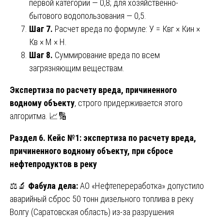
первой категории — 0,8; для хозяйственно-
бытового водопользования — 0,5.
Шаг 7.
Расчет вреда по формуле: У = Квг × Кин ×
Кв × М × Н.
Шаг 8.
Суммирование вреда по всем
загрязняющим веществам.
Экспертиза по расчету вреда, причиненного
водному объекту
, строго придерживается этого
алгоритма. 📈🔢
Раздел 6. Кейс №1: экспертиза по расчету вреда,
причиненного водному объекту, при сбросе
нефтепродуктов в реку
⚖️🔬
Фабула дела:
АО «Нефтепереработка» допустило
аварийный сброс 50 тонн дизельного топлива в реку
Волгу (Саратовская область) из-за разрушения