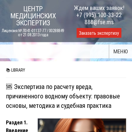
Skip
Ждем ваших заявок!
ЦЕНТР
to
+7 (995) 100-33-22
МЕДИЦИНСКИХ
content
888@fse.ms
ЭКСПЕРТИЗ
Лицензия № Л041-01137-77 / 00288849
Заказать экспертизу
от 21.08.2013 года
МЕНЮ
📚 LIBRARY
🆘 Экспертиза по расчету вреда,
причиненного водному объекту: правовые
основы, методика и судебная практика
Раздел 1.
Введение