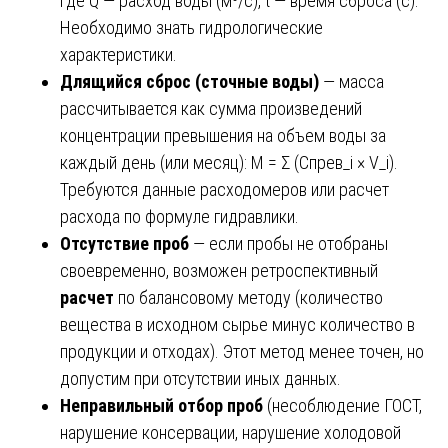
где Q — расход воды (м³/с), t — время сброса (с).
Необходимо знать гидрологические
характеристики.
Длящийся сброс (сточные воды)
— масса
рассчитывается как сумма произведений
концентрации превышения на объем воды за
каждый день (или месяц): М = Σ (Спрев_i × V_i).
Требуются данные расходомеров или расчет
расхода по формуле гидравлики.
Отсутствие проб
— если пробы не отобраны
своевременно, возможен ретроспективный
расчет
по балансовому методу (количество
вещества в исходном сырье минус количество в
продукции и отходах). Этот метод менее точен, но
допустим при отсутствии иных данных.
Неправильный отбор проб
(несоблюдение ГОСТ,
нарушение консервации, нарушение холодовой