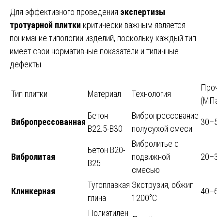
Для эффективного проведения
экспертизы
тротуарной плитки
критически важным является
понимание типологии изделий, поскольку каждый тип
имеет свои нормативные показатели и типичные
дефекты.
Про
Тип плитки
Материал
Технология
(МП
Бетон
Вибропрессование
Вибропрессованная
30–
B22.5-B30
полусухой смеси
Вибролитье с
Бетон B20-
Вибролитая
подвижной
20–
B25
смесью
Тугоплавкая
Экструзия, обжиг
Клинкерная
40–
глина
1200°C
Полиэтилен