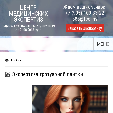
Skip
Ждем ваших заявок!
ЦЕНТР
to
+7 (995) 100-33-22
МЕДИЦИНСКИХ
content
888@fse.ms
ЭКСПЕРТИЗ
Лицензия № Л041-01137-77 / 00288849
Заказать экспертизу
от 21.08.2013 года
МЕНЮ
📚 LIBRARY
🆘 Экспертиза тротуарной плитки