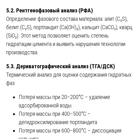
5.2. Рентгенофазовый анализ (РФА)
Определение фазового состава материала: алит (C₃S),
белит (C₂S), портландит (Ca(OH)₂), кальцит (CaCO₃), кварц
(SiO₂). Этот метод позволяет оценить степень
гидратации цемента и выявить нарушения технологии
производства.
5.3. Дериватографический анализ (ТГА/ДСК)
Термический анализ для оценки содержания гидратных
фаз:
Потеря массы при 20–200°C – удаление
адсорбированной воды.
Потеря массы при 400–500°C –
дегидроксилирование портландита.
Потеря массы при 600–800°C – диссоциация
кальцита.