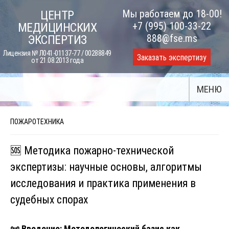
Skip
Мы работаем до 18-00!
ЦЕНТР
to
+7 (995) 100-33-22
МЕДИЦИНСКИХ
content
888@fse.ms
ЭКСПЕРТИЗ
Лицензия № Л041-01137-77 / 00288849
Заказать экспертизу
от 21.08.2013 года
МЕНЮ
ПОЖАРОТЕХНИКА
🆘 Методика пожарно-технической
экспертизы: научные основы, алгоритмы
исследования и практика применения в
судебных спорах
📜
Введение: Методологический базис как