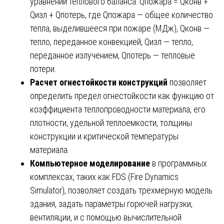
уравнении теплового баланса: Qпожара = Qконв +
Qизл + Qпотерь, где Qпожара — общее количество
тепла, выделившееся при пожаре (МДж), Qконв —
тепло, переданное конвекцией, Qизл — тепло,
переданное излучением, Qпотерь — тепловые
потери.
Расчет огнестойкости конструкций
позволяет
определить предел огнестойкости как функцию от
коэффициента теплопроводности материала, его
плотности, удельной теплоемкости, толщины
конструкции и критической температуры
материала.
Компьютерное моделирование
в программных
комплексах, таких как FDS (Fire Dynamics
Simulator), позволяет создать трехмерную модель
здания, задать параметры горючей нагрузки,
вентиляции, и с помощью вычислительной