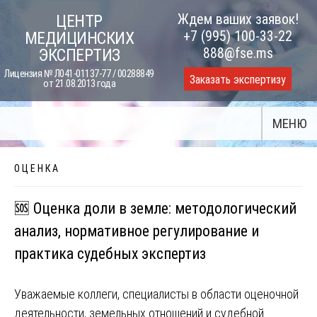
Skip
Ждем ваших заявок!
ЦЕНТР
to
+7 (995) 100-33-22
МЕДИЦИНСКИХ
content
888@fse.ms
ЭКСПЕРТИЗ
Лицензия № Л041-01137-77 / 00288849
Заказать экспертизу
от 21.08.2013 года
МЕНЮ
О Ц Е Н К А
🆘 Оценка доли в земле: методологический
анализ, нормативное регулирование и
практика судебных экспертиз
Уважаемые коллеги, специалисты в области оценочной
деятельности, земельных отношений и судебной