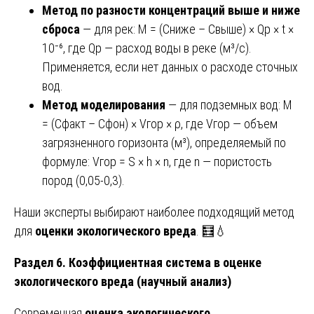
Метод по разности концентраций выше и ниже
сброса
— для рек: М = (Сниже – Свыше) × Qр × t ×
10⁻⁶, где Qр — расход воды в реке (м³/с).
Применяется, если нет данных о расходе сточных
вод.
Метод моделирования
— для подземных вод: М
= (Сфакт – Сфон) × Vгор × ρ, где Vгор — объем
загрязненного горизонта (м³), определяемый по
формуле: Vгор = S × h × n, где n — пористость
пород (0,05-0,3).
Наши эксперты выбирают наиболее подходящий метод
для
оценки экологического вреда
. 🧮💧
Раздел 6. Коэффициентная система в оценке
экологического вреда (научный анализ)
Современная
оценка экологического