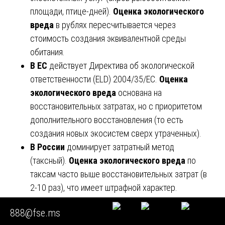
площади, птице-дней).
Оценка экологического
вреда
в рублях пересчитывается через
стоимость создания эквивалентной среды
обитания.
В ЕС
действует Директива об экологической
ответственности (ELD) 2004/35/EC.
Оценка
экологического вреда
основана на
восстановительных затратах, но с приоритетом
дополнительного восстановления (то есть
создания новых экосистем сверх утраченных).
В России
доминирует затратный метод
(таксный).
Оценка экологического вреда
по
таксам часто выше восстановительных затрат (в
2-10 раз), что имеет штрафной характер.
Наши эксперты знакомы с зарубежными методами и
888@fse.ms
могут использовать их по запросу суда для
оценки