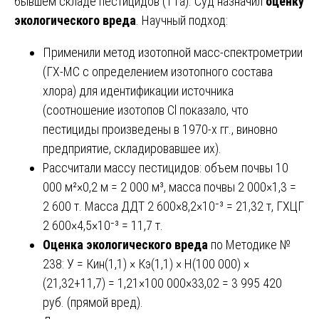
бывшем складе пестицидов (1 га). Суд назначил
оценку
экологического вреда
. Научный подход:
Применили метод изотопной масс-спектрометрии
(ГХ-МС с определением изотопного состава
хлора) для идентификации источника
(соотношение изотопов Cl показало, что
пестициды произведены в 1970-х гг., виновно
предприятие, складировавшее их).
Рассчитали массу пестицидов: объем почвы 10
000 м²×0,2 м = 2 000 м³, масса почвы 2 000×1,3 =
2 600 т. Масса ДДТ 2 600×8,2×10⁻³ = 21,32 т, ГХЦГ
2 600×4,5×10⁻³ = 11,7 т.
Оценка экологического вреда
по Методике №
238: У = Кин(1,1) × Кэ(1,1) × Н(100 000) ×
(21,32+11,7) = 1,21×100 000×33,02 = 3 995 420
руб. (прямой вред).