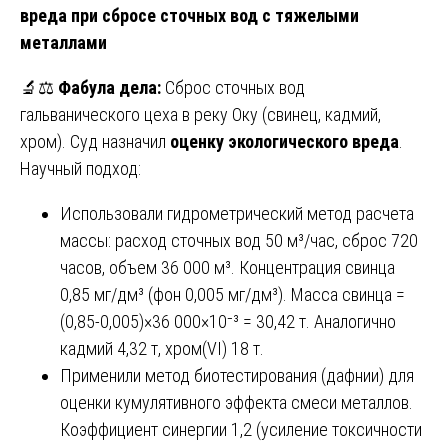
вреда при сбросе сточных вод с тяжелыми
металлами
🔬⚖️
Фабула дела:
Сброс сточных вод
гальванического цеха в реку Оку (свинец, кадмий,
хром). Суд назначил
оценку экологического вреда
.
Научный подход:
Использовали гидрометрический метод расчета
массы: расход сточных вод 50 м³/час, сброс 720
часов, объем 36 000 м³. Концентрация свинца
0,85 мг/дм³ (фон 0,005 мг/дм³). Масса свинца =
(0,85-0,005)×36 000×10⁻³ = 30,42 т. Аналогично
кадмий 4,32 т, хром(VI) 18 т.
Применили метод биотестирования (дафнии) для
оценки кумулятивного эффекта смеси металлов.
Коэффициент синергии 1,2 (усиление токсичности