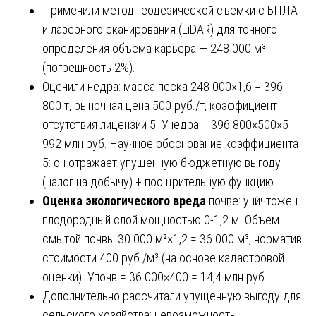
Применили метод геодезической съемки с БПЛА
и лазерного сканирования (LiDAR) для точного
определения объема карьера — 248 000 м³
(погрешность 2%).
Оценили недра: масса песка 248 000×1,6 = 396
800 т, рыночная цена 500 руб./т, коэффициент
отсутствия лицензии 5. Унедра = 396 800×500×5 =
992 млн руб. Научное обоснование коэффициента
5: он отражает упущенную бюджетную выгоду
(налог на добычу) + поощрительную функцию.
Оценка экологического вреда
почве: уничтожен
плодородный слой мощностью 0-1,2 м. Объем
смытой почвы 30 000 м²×1,2 = 36 000 м³, норматив
стоимости 400 руб./м³ (на основе кадастровой
оценки). Упочв = 36 000×400 = 14,4 млн руб.
Дополнительно рассчитали упущенную выгоду для
сельского хозяйства: невозможность