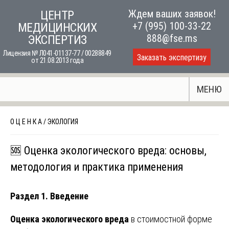
Skip
Ждем ваших заявок!
ЦЕНТР
to
+7 (995) 100-33-22
МЕДИЦИНСКИХ
content
888@fse.ms
ЭКСПЕРТИЗ
Лицензия № Л041-01137-77 / 00288849
Заказать экспертизу
от 21.08.2013 года
МЕНЮ
О Ц Е Н К А
/
ЭКОЛОГИЯ
🆘 Оценка экологического вреда: основы,
методология и практика применения
Раздел 1. Введение
Оценка экологического вреда
в стоимостной форме