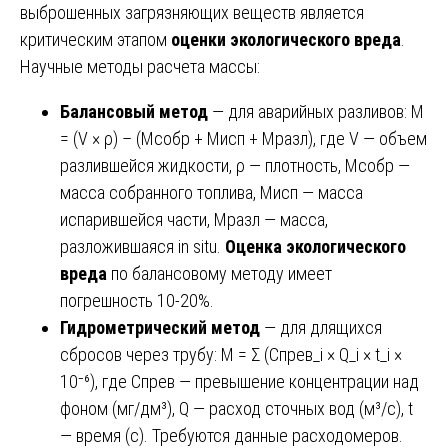
выброшенных загрязняющих веществ является
критическим этапом
оценки экологического вреда
.
Научные методы расчета массы:
Балансовый метод
— для аварийных разливов: М
= (V × ρ) – (Mсобр + Mисп + Mразл), где V — объем
разлившейся жидкости, ρ — плотность, Mсобр —
масса собранного топлива, Mисп — масса
испарившейся части, Mразл — масса,
разложившаяся in situ.
Оценка экологического
вреда
по балансовому методу имеет
погрешность 10-20%.
Гидрометрический метод
— для длящихся
сбросов через трубу: М = Σ (Спрев_i × Q_i × t_i ×
10⁻⁶), где Спрев — превышение концентрации над
фоном (мг/дм³), Q — расход сточных вод (м³/с), t
— время (с). Требуются данные расходомеров.