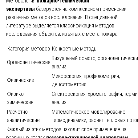
Методология
пожарно-технической
экспертизы
базируется на комплексном применении
различных методов исследования. В специальной
литературе выделяется классификация методов
исследования объектов, изъятых с места пожара:
Категория методов
Конкретные методы
Визуальный осмотр, органолептически
Органолептические
анализ
Микроскопия, профилометрия,
Физические
денситометрия
Физико-
Спектроскопия, хроматография, терми
химические
анализ
Расчетно-
Математическое моделирование
аналитические
термодинамики, расчет тепловых пото
Каждый из этих методов находит свое применение на
различных этапах
пожарно-технической экспертизы
,