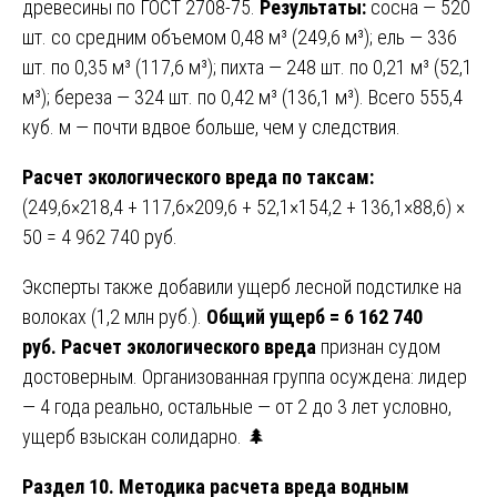
древесины по ГОСТ 2708-75.
Результаты:
сосна — 520
шт. со средним объемом 0,48 м³ (249,6 м³); ель — 336
шт. по 0,35 м³ (117,6 м³); пихта — 248 шт. по 0,21 м³ (52,1
м³); береза — 324 шт. по 0,42 м³ (136,1 м³). Всего 555,4
куб. м — почти вдвое больше, чем у следствия.
Расчет экологического вреда по таксам:
(249,6×218,4 + 117,6×209,6 + 52,1×154,2 + 136,1×88,6) ×
50 = 4 962 740 руб.
Эксперты также добавили ущерб лесной подстилке на
волоках (1,2 млн руб.).
Общий ущерб = 6 162 740
руб.
Расчет экологического вреда
признан судом
достоверным. Организованная группа осуждена: лидер
— 4 года реально, остальные — от 2 до 3 лет условно,
ущерб взыскан солидарно. 🌲
Раздел 10. Методика расчета вреда водным