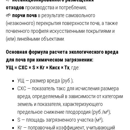
отходов
производства и потребления;
🌱
порчи почв
в результате самовольного
(незаконного) перекрытия поверхности почв, а также
почвенного профиля искусственными покрытиями и
(или) линейными объектами.
Основная формула расчета экологического вреда
для почв при химическом загрязнении:
УЩ = СХС × S × Кг × Кисх × Тх
, где:
УЩ — размер вреда (руб.);
СХС — показатель такс для исчисления размера
вреда, определяемый в зависимости от категории
земель и показателя, характеризующего
предельное снижение плодородия (руб./м²);
S — площадь загрязненного участка (м²);
Кг — поправочный коэффициент, учитывающий