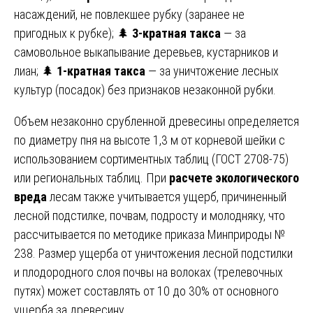
насаждений, не повлекшее рубку (заранее не
пригодных к рубке); 🌲
3-кратная такса
— за
самовольное выкапывание деревьев, кустарников и
лиан; 🌲
1-кратная такса
— за уничтожение лесных
культур (посадок) без признаков незаконной рубки.
Объем незаконно срубленной древесины определяется
по диаметру пня на высоте 1,3 м от корневой шейки с
использованием сортиментных таблиц (ГОСТ 2708-75)
или региональных таблиц. При
расчете экологического
вреда
лесам также учитывается ущерб, причиненный
лесной подстилке, почвам, подросту и молодняку, что
рассчитывается по методике приказа Минприроды №
238. Размер ущерба от уничтожения лесной подстилки
и плодородного слоя почвы на волоках (трелевочных
путях) может составлять от 10 до 30% от основного
ущерба за древесину.