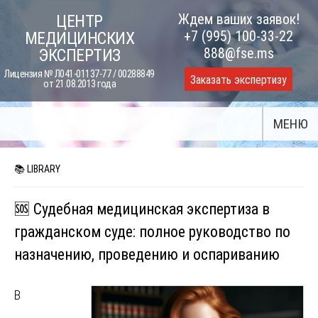
Skip
Ждем ваших заявок!
ЦЕНТР
to
+7 (995) 100-33-22
МЕДИЦИНСКИХ
content
888@fse.ms
ЭКСПЕРТИЗ
Лицензия № Л041-01137-77 / 00288849
Заказать экспертизу
от 21.08.2013 года
МЕНЮ
📚 LIBRARY
🆘 Судебная медицинская экспертиза в
гражданском суде: полное руководство по
назначению, проведению и оспариванию
В