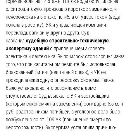
горячей воды на 14 этаже. Поток воды обрушился на
электрощитовую, произошло короткое замыкание, и
пенсионерка на 5 этаже погибла от удара током (вода
попала в розетку). УК и управляющая компания
перекладывали вину друг на друга. Суд
назначил
судебную строительно-техническую
экспертизу зданий
с привлечением эксперта-
электрика и сантехника. Выяснилось: стояк лопнул из-за
того, что при капитальном ремонте был использован
бракованный фитинг (нештатный сплав), а УК не
проводила ежегодную опрессовку системы. Также
было установлено, что заземление в доме
отсутствовало. Суд взыскал с УК и застройщика
(который сэкономил на заземлении) солидарно 5,5 млн
руб. родственникам погибшей, а уголовное дело было
возбуждено по ст. 109 УК (причинение смерти по
неосторожности). Экспертиза установила причинно-