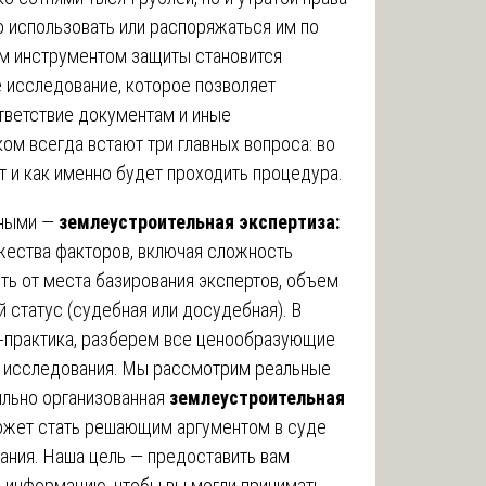
о использовать или распоряжаться им по
ым инструментом защиты становится
 исследование, которое позволяет
тветствие документам и иные
ом всегда встают три главных вопроса: во
т и как именно будет проходить процедура.
ьными —
землеустроительная экспертиза:
жества факторов, включая сложность
ть от места базирования экспертов, объем
 статус (судебная или досудебная). В
та-практика, разберем все ценообразующие
я исследования. Мы рассмотрим реальные
ильно организованная
землеустроительная
жет стать решающим аргументом в суде
ания. Наша цель — предоставить вам
 информацию, чтобы вы могли принимать