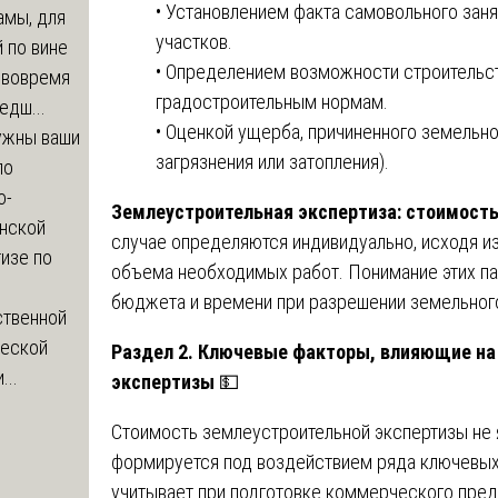
• Установлением факта самовольного зан
амы, для
участков.
 по вине
• Определением возможности строительст
 вовремя
градостроительным нормам.
едш...
• Оценкой ущерба, причиненного земельно
ужны ваши
загрязнения или затопления).
по
о-
Землеустроительная экспертиза: стоимость
нской
случае определяются индивидуально, исходя и
изе по
объема необходимых работ. Понимание этих па
бюджета и времени при разрешении земельного
ственной
ческой
Раздел 2. Ключевые факторы, влияющие на
...
экспертизы
💵
Стоимость землеустроительной экспертизы не 
формируется под воздействием ряда ключевых
учитывает при подготовке коммерческого пред