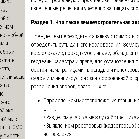
симой
взвешенные решения и уверенно защищать свои
изы,
ой с
Раздел 1. Что такое землеустроительная эк
ением
-врачебной
Прежде чем переходить к анализу стоимости, 
и и...
определить суть данного исследования. Земле
обрый
исследование, проводимое лицами, обладающим
кажите,
геодезии, кадастра и права, для установления 
ста,
состоянием, границами, площадью и использова
ет ли ваша
судом или инициируется заинтересованной сто
зация
разрешения споров, связанных с:
по
Определением местоположения границ и п
ению
ЕГРН.
й экс...
• Разделом участка между собственникам
ия
У меня
• Выявлением реестровых (кадастровых) 
оит в СМЭ
исправления.
у смерти