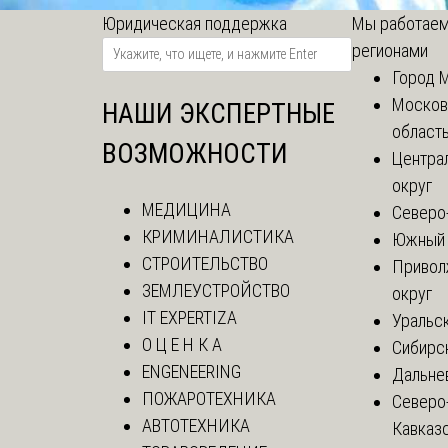
Юридическая поддержка
Мы работаем
регионами
Город 
Москов
НАШИ ЭКСПЕРТНЫЕ
област
ВОЗМОЖНОСТИ
Центра
округ
МЕДИЦИНА
Северо
КРИМИНАЛИСТИКА
Южный 
СТРОИТЕЛЬСТВО
Привол
ЗЕМЛЕУСТРОЙСТВО
округ
IT EXPERTIZA
Уральск
О Ц Е Н К А
Сибирс
ENGENEERING
Дальне
ПОЖАРОТЕХНИКА
Северо
АВТОТЕХНИКА
Кавказ