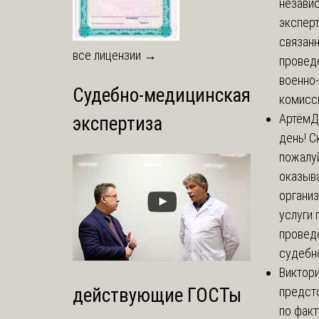
незави
эксперт
связанн
все лицензии →
провед
военно
Судебно-медицинская
комисси
Артём
Д
экспертиза
день! С
пожалуй
оказыва
органи
услуги 
провед
судебно
Виктор
предст
действующие ГОСТы
по факт