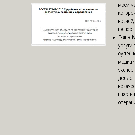
моей м
которой
врачей,
не пров
Гаянэ
Н
услуги 
судебн
медици
эксперт
делу о
некаче
пласти
операци