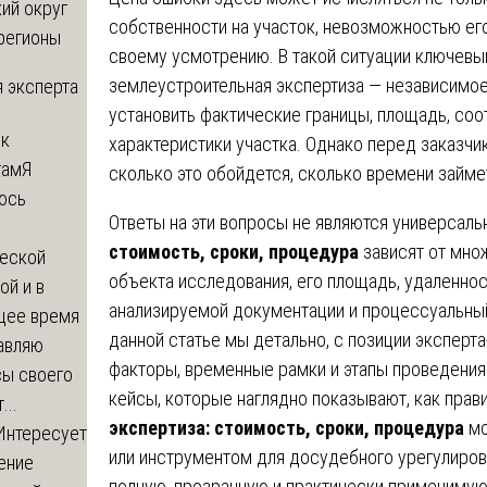
ий округ
собственности на участок, невозможностью ег
регионы
своему усмотрению. В такой ситуации ключев
землеустроительная экспертиза — независимое
 эксперта
установить фактические границы, площадь, соо
 к
характеристики участка. Однако перед заказчик
там
Я
сколько это обойдется, сколько времени займе
юсь
Ответы на эти вопросы не являются универсал
й
стоимость, сроки, процедура
зависят от мно
еской
объекта исследования, его площадь, удаленнос
ой и в
анализируемой документации и процессуальный
щее время
данной статье мы детально, с позиции экспер
авляю
факторы, временные рамки и этапы проведени
сы своего
кейсы, которые наглядно показывают, как прав
...
экспертиза: стоимость, сроки, процедура
мо
Интересует
или инструментом для досудебного урегулиров
ение
полную, прозрачную и практически применимую