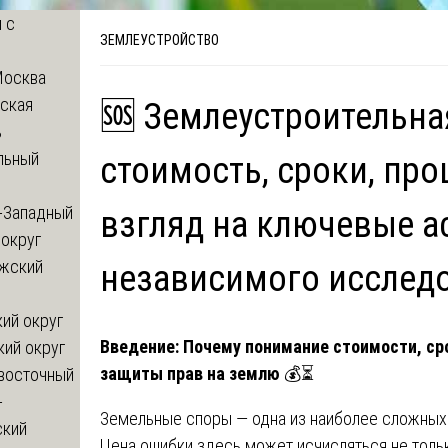
 с
ЗЕМЛЕУСТРОЙСТВО
Москва
ская
🆘 Землеустроительна
ь
льный
стоимость, сроки, пр
-Западный
взгляд на ключевые а
округ
жский
независимого исслед
ий округ
Введение: Почему понимание стоимости, ср
кий округ
защиты прав на землю
💰⏳
восточный
-
Земельные споры — одна из наиболее сложных 
ский
Цена ошибки здесь может исчисляться не тольк