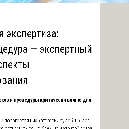
я экспертиза:
оцедура — экспертный
спекты
ования
оков и процедуры критически важно для
и дорогостоящих категорий судебных дел.
о сотнями тысяч рублей, но и утратой права