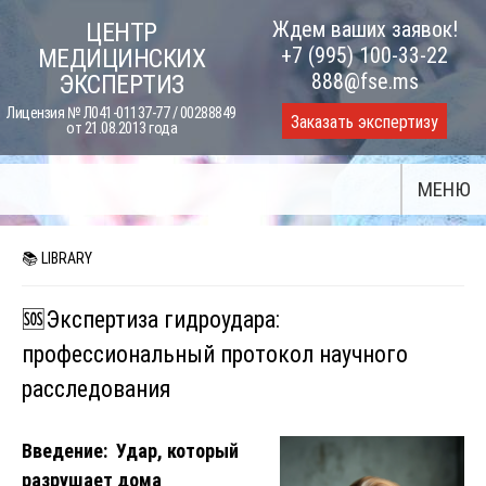
Skip
Ждем ваших заявок!
ЦЕНТР
to
+7 (995) 100-33-22
МЕДИЦИНСКИХ
content
888@fse.ms
ЭКСПЕРТИЗ
Лицензия № Л041-01137-77 / 00288849
Заказать экспертизу
от 21.08.2013 года
МЕНЮ
📚 LIBRARY
🆘Экспертиза гидроудара:
профессиональный протокол научного
расследования
Введение: Удар, который
разрушает дома