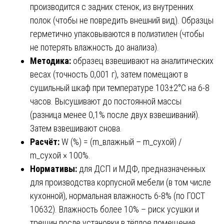
производится с задних стенок, из внутренних
полок (чтобы не повредить внешний вид). Образцы
герметично упаковываются в полиэтилен (чтобы
не потерять влажность до анализа).
Методика:
образец взвешивают на аналитических
весах (точность 0,001 г), затем помещают в
сушильный шкаф при температуре 103±2°C на 6-8
часов. Высушивают до постоянной массы
(разница менее 0,1% после двух взвешиваний).
Затем взвешивают снова.
Расчёт:
W (%) = (m_влажный – m_сухой) /
m_сухой × 100%.
Нормативы:
для ДСП и МДФ, предназначенных
для производства корпусной мебели (в том числе
кухонной), нормальная влажность 6-8% (по ГОСТ
10632). Влажность более 10% – риск усушки и
трещин после установки в тёплое помещение