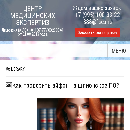
Skip
Ждем ваших заявок!
ЦЕНТР
to
+7 (995) 100-33-22
МЕДИЦИНСКИХ
content
888@fse.ms
ЭКСПЕРТИЗ
Лицензия № Л041-01137-77 / 00288849
Заказать экспертизу
от 21.08.2013 года
МЕНЮ
📚 LIBRARY
🆘Как проверить айфон на шпионское ПО?