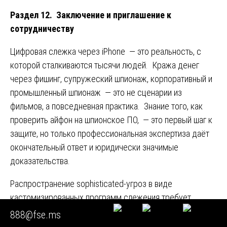
Раздел 12. Заключение и приглашение к
сотрудничеству
Цифровая слежка через iPhone — это реальность, с
которой сталкиваются тысячи людей. Кража денег
через фишинг, супружеский шпионаж, корпоративный и
промышленный шпионаж — это не сценарии из
фильмов, а повседневная практика. Знание того, как
проверить айфон на шпионское ПО, — это первый шаг к
защите, но только профессиональная экспертиза даёт
окончательный ответ и юридически значимые
доказательства.
Распространение sophisticated-угроз в виде
кастомизированных программ слежения требует
адекватного профессионального ответа.
888@fse.ms
Самостоятельные попытки диагностики с помощью