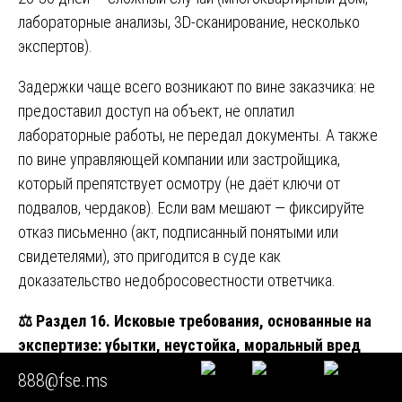
лабораторные анализы, 3D-сканирование, несколько
экспертов).
Задержки чаще всего возникают по вине заказчика: не
предоставил доступ на объект, не оплатил
лабораторные работы, не передал документы. А также
по вине управляющей компании или застройщика,
который препятствует осмотру (не даёт ключи от
подвалов, чердаков). Если вам мешают — фиксируйте
отказ письменно (акт, подписанный понятыми или
свидетелями), это пригодится в суде как
доказательство недобросовестности ответчика.
⚖️
Раздел 16. Исковые требования, основанные на
экспертизе: убытки, неустойка, моральный вред
888@fse.ms
Правильно проведённая
строительно-техническая