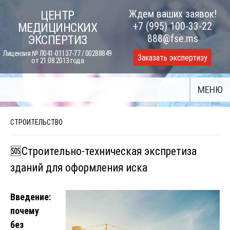
Skip
Ждем ваших заявок!
ЦЕНТР
to
+7 (995) 100-33-22
МЕДИЦИНСКИХ
content
888@fse.ms
ЭКСПЕРТИЗ
Лицензия № Л041-01137-77 / 00288849
Заказать экспертизу
от 21.08.2013 года
МЕНЮ
СТРОИТЕЛЬСТВО
🆘Строительно-техническая экспретиза
зданий для оформления иска
Введение:
почему
без