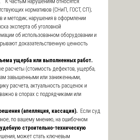
. К частым нарушениям относятся:
ствующих нормативов (СНиП, ГОСТ, СП);
в и методик; нарушения в оформлении
ска эксперта об уголовной
рмации об использованном оборудовании и
дрывают доказательственную ценность
бъема ущерба или выполненных работ.
е расчеты (стоимость дефектов, ущерба,
вам завышенными или заниженными,
ику расчета, актуальность расценок и
важно в спорах с подрядчиками или
решения (апелляция, кассация).
Если суд
нное, по вашему мнению, на ошибочном
судебную строительно-техническую
решения, может стать ключевым