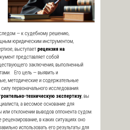
 следом — к судебному решению,
щным юридическим инструментом,
ртизе, выступает
рецензия на
окумент представляет собой
ществующего заключения, выполненный
ами. Его цель — выявить и
ные, методические и содержательные
 силу первоначального исследования.
троительно-техническую экспертизу
, вы
ециалиста, а весомое основание для
ы или отклонении выводов оппонента судом.
е рецензирование, в каких ситуациях оно
равильно использовать его результаты для