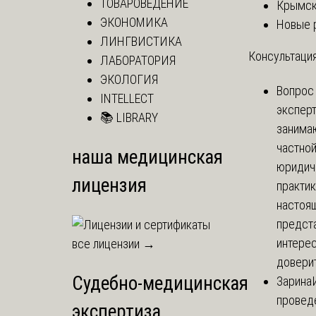
ТОВАРОВЕДЕНИЕ
Крымск
ЭКОНОМИКА
Новые 
ЛИНГВИСТИКА
Консультация
ЛАБОРАТОРИЯ
ЭКОЛОГИЯ
Вопрос
INTELLECT
экспер
📚 LIBRARY
занима
частно
наша медицинская
юридич
лицензия
практик
настоя
предст
интере
все лицензии →
доверит
Судебно-медицинская
Зарина
провед
экспертиза