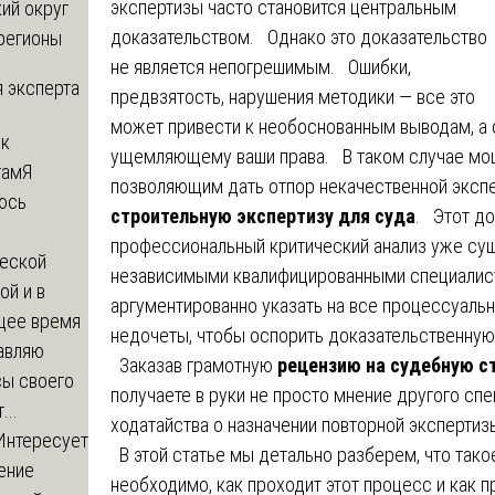
экспертизы часто становится центральным
ий округ
доказательством. Однако это доказательство
регионы
не является непогрешимым. Ошибки,
 эксперта
предвзятость, нарушения методики — все это
может привести к необоснованным выводам, а
 к
ущемляющему ваши права. В таком случае мо
там
Я
позволяющим дать отпор некачественной экспе
юсь
строительную экспертизу для суда
. Этот д
й
профессиональный критический анализ уже су
еской
независимыми квалифицированными специалист
ой и в
аргументированно указать на все процессуаль
щее время
недочеты, чтобы оспорить доказательственную
авляю
Заказав грамотную
рецензию на судебную с
сы своего
получаете в руки не просто мнение другого сп
...
ходатайства о назначении повторной экспертиз
Интересует
В этой статье мы детально разберем, что тако
ение
необходимо, как проходит этот процесс и как п