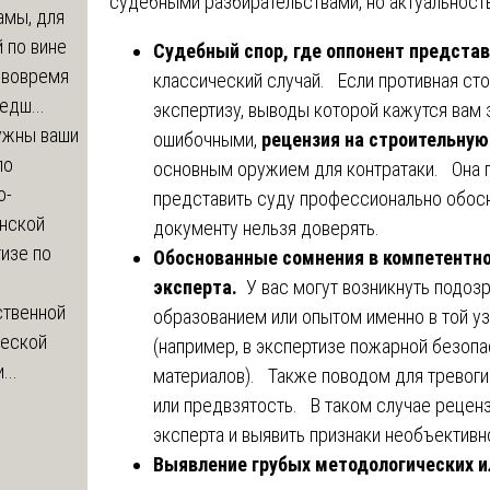
судебными разбирательствами, но актуальность
амы, для
 по вине
Судебный спор, где оппонент предста
 вовремя
классический случай. Если противная ст
едш...
экспертизу, выводы которой кажутся вам 
ужны ваши
ошибочными,
рецензия на строительную
по
основным оружием для контратаки. Она по
о-
представить суду профессионально обос
нской
документу нельзя доверять.
изе по
Обоснованные сомнения в компетентно
эксперта.
У вас могут возникнуть подозр
ственной
образованием или опытом именно в той уз
ческой
(например, в экспертизе пожарной безоп
...
материалов). Также поводом для тревоги
или предвзятость. В таком случае рецен
эксперта и выявить признаки необъективно
Выявление грубых методологических 