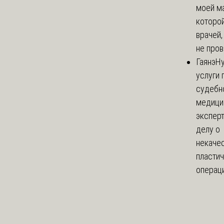
моей м
которой
врачей,
не пров
Гаянэ
Н
услуги 
судебн
медици
эксперт
делу о
некаче
пласти
операци