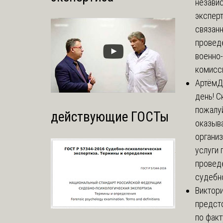
незави
эксперт
связанн
провед
военно
комисси
Артём
Д
день! С
пожалуй
действующие ГОСТы
оказыва
органи
услуги 
провед
судебно
Виктор
предст
по факт