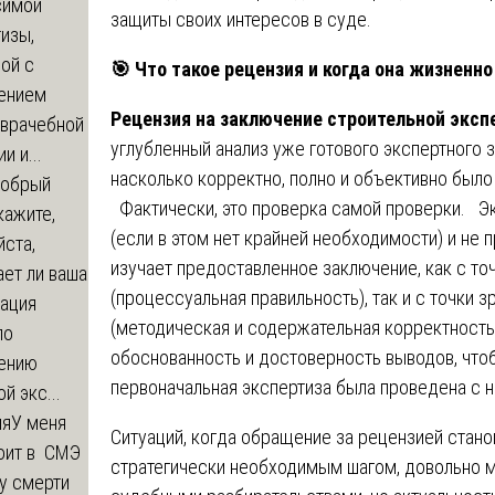
симой
защиты своих интересов в суде.
изы,
ой с
🎯
Что такое рецензия и когда она жизненн
ением
Рецензия на заключение строительной эксп
-врачебной
углубленный анализ уже готового экспертного 
и и...
насколько корректно, полно и объективно был
обрый
Фактически, это проверка самой проверки. Эк
кажите,
(если в этом нет крайней необходимости) и не
ста,
изучает предоставленное заключение, как с то
ет ли ваша
(процессуальная правильность), так и с точки 
зация
(методическая и содержательная корректность
по
обоснованность и достоверность выводов, что
ению
первоначальная экспертиза была проведена с 
й экс...
ия
У меня
Ситуаций, когда обращение за рецензией стано
оит в СМЭ
стратегически необходимым шагом, довольно 
у смерти