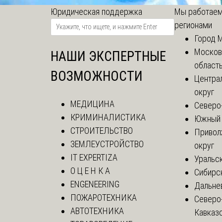
Юридическая поддержка
Мы работаем
регионами
Город 
Москов
НАШИ ЭКСПЕРТНЫЕ
област
ВОЗМОЖНОСТИ
Центра
округ
МЕДИЦИНА
Северо
КРИМИНАЛИСТИКА
Южный 
СТРОИТЕЛЬСТВО
Привол
ЗЕМЛЕУСТРОЙСТВО
округ
IT EXPERTIZA
Уральск
О Ц Е Н К А
Сибирс
ENGENEERING
Дальне
ПОЖАРОТЕХНИКА
Северо
АВТОТЕХНИКА
Кавказ