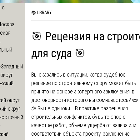
 с
📚 LIBRARY
Москва
ская
🎯 Рецензия на строи
ь
льный
для суда 🎯
-Западный
Вы оказались в ситуации, когда судебное
округ
решение по строительному спору может быть
жский
принято на основе экспертного заключения, в
достоверности которого вы сомневаетесь? 📜
ий округ
⚖️ Вы не одиноки. В практике разрешения
кий округ
строительных конфликтов, будь то спор о
восточный
качестве работ, объеме ущерба от залива или
-
соответствии объекта проекту, заключение
ский