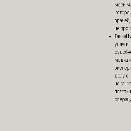
моей м
которой
врачей,
не пров
Гаянэ
Н
услуги 
судебн
медици
эксперт
делу о
некаче
пласти
операци