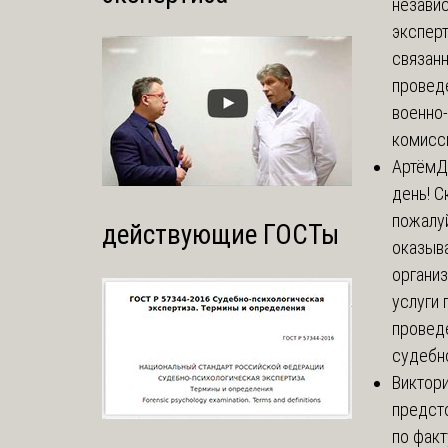
незави
эксперт
связанн
провед
военно
комисси
Артём
Д
день! С
пожалуй
действующие ГОСТы
оказыва
органи
услуги 
провед
судебно
Виктор
предст
по факт