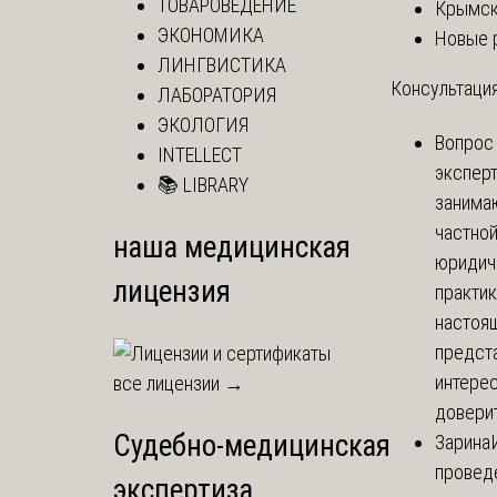
ТОВАРОВЕДЕНИЕ
Крымск
ЭКОНОМИКА
Новые 
ЛИНГВИСТИКА
Консультация
ЛАБОРАТОРИЯ
ЭКОЛОГИЯ
Вопрос
INTELLECT
экспер
📚 LIBRARY
занима
частно
наша медицинская
юридич
лицензия
практик
настоя
предст
интере
все лицензии →
доверит
Судебно-медицинская
Зарина
провед
экспертиза