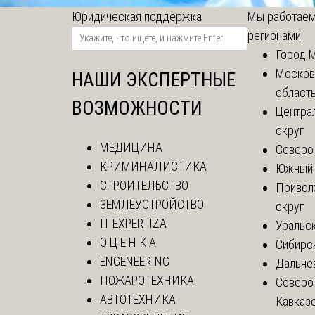
Юридическая поддержка
Мы работаем
регионами
Город 
Москов
НАШИ ЭКСПЕРТНЫЕ
област
ВОЗМОЖНОСТИ
Центра
округ
МЕДИЦИНА
Северо
КРИМИНАЛИСТИКА
Южный 
СТРОИТЕЛЬСТВО
Привол
ЗЕМЛЕУСТРОЙСТВО
округ
IT EXPERTIZA
Уральск
О Ц Е Н К А
Сибирс
ENGENEERING
Дальне
ПОЖАРОТЕХНИКА
Северо
АВТОТЕХНИКА
Кавказ