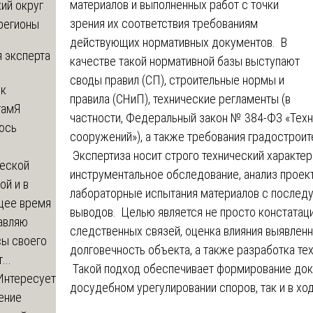
материалов и выполненных работ с точки
ий округ
зрения их соответствия требованиям
регионы
действующих нормативных документов. В
 эксперта
качестве такой нормативной базы выступают
своды правил (СП), строительные нормы и
 к
правила (СНиП), технические регламенты (в
там
Я
частности, Федеральный закон № 384-ФЗ «Техн
юсь
сооружений»), а также требования градостроит
й
Экспертиза носит строго технический характер 
еской
инструментальное обследование, анализ проект
ой и в
лабораторные испытания материалов с после
щее время
выводов. Целью является не просто констатаци
авляю
следственных связей, оценка влияния выявленн
сы своего
долговечность объекта, а также разработка т
...
Такой подход обеспечивает формирование док
Интересует
досудебном урегулировании споров, так и в хо
ение