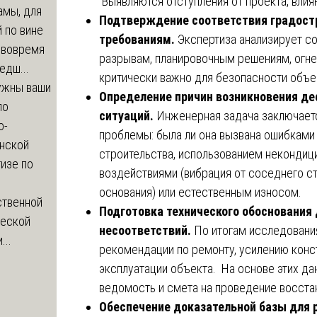
Выявляются отступления от проекта, вли
амы, для
Подтверждение соответствия градос
 по вине
требованиям.
Экспертиза анализирует с
 вовремя
разрывам, планировочным решениям, огне
едш...
критически важно для безопасности объе
ужны ваши
Определение причин возникновения де
по
ситуаций.
Инженерная задача заключаетс
о-
проблемы: была ли она вызвана ошибками
нской
строительства, использованием некондиц
изе по
воздействиями (вибрация от соседнего с
основания) или естественным износом.
ственной
Подготовка технического обоснования
ческой
несоответствий.
По итогам исследован
...
рекомендации по ремонту, усилению кон
эксплуатации объекта. На основе этих д
ведомость и смета на проведение восста
Обеспечение доказательной базы для 