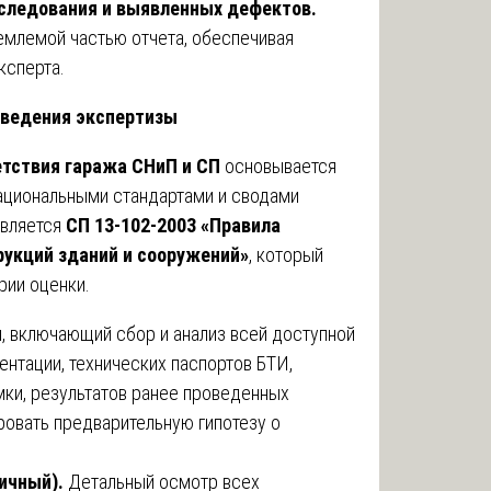
бследования и выявленных дефектов.
емлемой частью отчета, обеспечивая
ксперта.
оведения экспертизы
етствия гаража СНиП и СП
основывается
национальными стандартами и сводами
является
СП 13-102-2003 «Правила
рукций зданий и сооружений»
, который
рии оценки.
п, включающий сбор и анализ всей доступной
нтации, технических паспортов БТИ,
мки, результатов ранее проведенных
овать предварительную гипотезу о
вичный).
Детальный осмотр всех