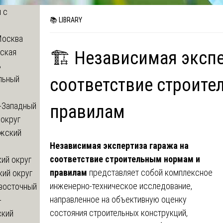
 с
📚 LIBRARY
Москва
ская
🏗️ Независимая экспе
ь
льный
соответствие строит
-Западный
правилам
округ
жский
Независимая экспертиза гаража на
соответствие строительным нормам и
ий округ
правилам
представляет собой комплексное
кий округ
инженерно-техническое исследование,
восточный
направленное на объективную оценку
-
состояния строительных конструкций,
ский