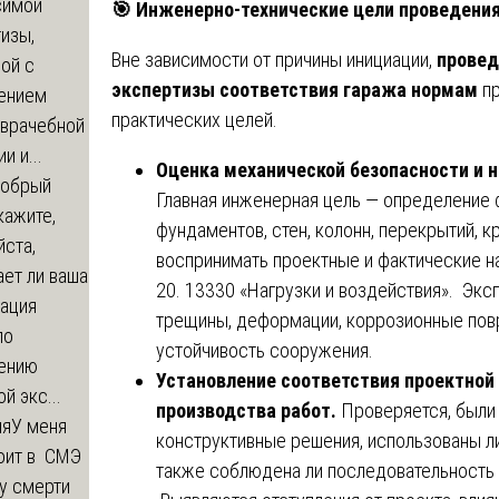
симой
🎯
Инженерно-технические цели проведени
изы,
Вне зависимости от причины инициации,
провед
ой с
экспертизы соответствия гаража нормам
пр
ением
практических целей.
-врачебной
и и...
Оценка механической безопасности и 
обрый
Главная инженерная цель — определение 
кажите,
фундаментов, стен, колонн, перекрытий, 
ста,
воспринимать проектные и фактические н
ет ли ваша
20. 13330 «Нагрузки и воздействия». Экс
зация
трещины, деформации, коррозионные повр
по
устойчивость сооружения.
ению
Установление соответствия проектной
й экс...
производства работ.
Проверяется, были
ия
У меня
конструктивные решения, использованы ли
оит в СМЭ
также соблюдена ли последовательность 
у смерти