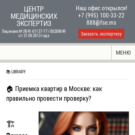
Skip
Наш офис открылся!
ЦЕНТР
to
+7 (995) 100-33-22
МЕДИЦИНСКИХ
content
888@fse.ms
ЭКСПЕРТИЗ
Лицензия № Л041-01137-77 / 00288849
Заказать экспертизу
от 21.08.2013 года
МЕНЮ
📚 LIBRARY
🏠 Приемка квартир в Москве: как
правильно провести проверку?
🏗️