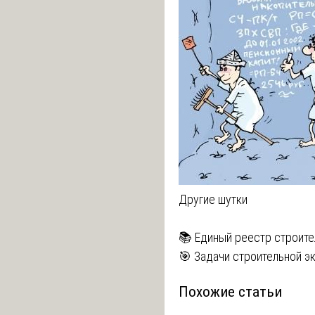
Другие шутки
Навигация
📚 Единый реестр строите
🎯 Задачи строительной э
по
Похожие статьи
записям