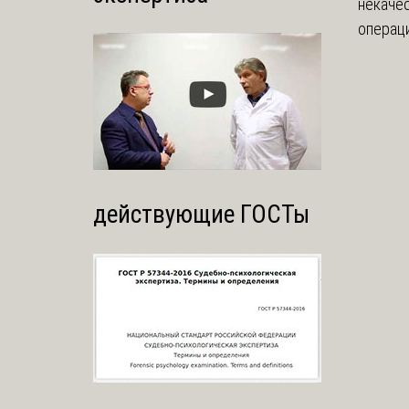
некаче
операци
действующие ГОСТы