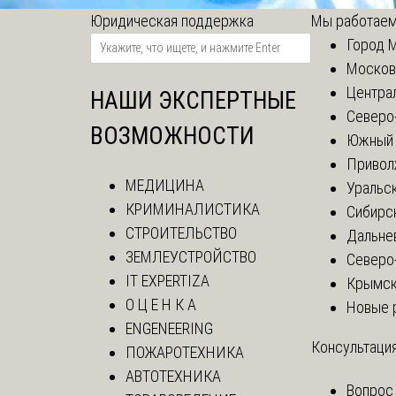
Юридическая поддержка
Мы работаем
Город 
Москов
Центра
НАШИ ЭКСПЕРТНЫЕ
Северо
ВОЗМОЖНОСТИ
Южный 
Привол
МЕДИЦИНА
Уральск
КРИМИНАЛИСТИКА
Сибирс
СТРОИТЕЛЬСТВО
Дальне
ЗЕМЛЕУСТРОЙСТВО
Северо
IT EXPERTIZA
Крымск
О Ц Е Н К А
Новые 
ENGENEERING
Консультация
ПОЖАРОТЕХНИКА
АВТОТЕХНИКА
Вопрос