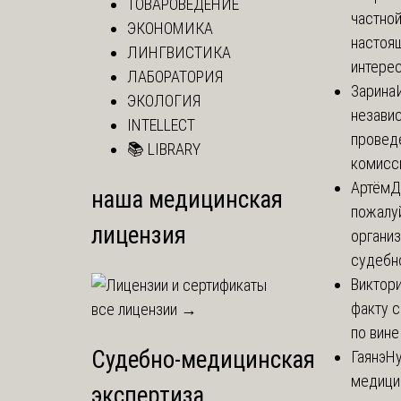
ТОВАРОВЕДЕНИЕ
частной
ЭКОНОМИКА
настоя
ЛИНГВИСТИКА
интерес
ЛАБОРАТОРИЯ
Зарина
ЭКОЛОГИЯ
независ
INTELLECT
провед
📚 LIBRARY
комисси
Артём
Д
наша медицинская
пожалуй
лицензия
организ
судебно
Виктор
факту с
все лицензии →
по вине
Судебно-медицинская
Гаянэ
Ну
медицин
экспертиза