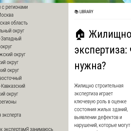
 с регионами
📚 LIBRARY
Москва
ская область
льный округ
🏠 Жилищно
-Западный
округ
экспертиза: 
жский округ
ий округ
нужна?
кий округ
восточный
Жилищно строительная
-Кавказский
экспертиза играет
ий округ
ключевую роль в оценке
регионы
состояния жилых зданий,
 эксперта
выявлении дефектов и
нарушений, которые могут
 к экспертам
Я занимаюсь