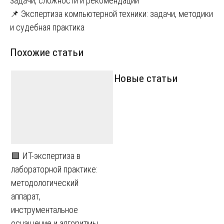
задачи, сложности и рекомендации
по
📌 Экспертиза компьютерной техники: задачи, методики
записям
и судебная практика
Похожие статьи
Новые статьи
🟩 ИТ-экспертиза в
лабораторной практике:
методологический
аппарат,
инструментальное
оснащение и алгоритмы