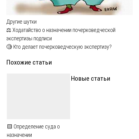
Другие шутки
Навигация
⚖️ Ходатайство о назначении почерковедческой
экспертизы подписи
по
🧐 Кто делает почерковедческую экспертизу?
записям
Похожие статьи
Новые статьи
🟨 Определение суда о
назначении