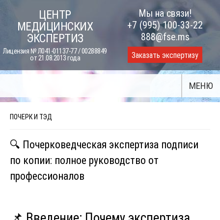
Skip
Мы на связи!
ЦЕНТР
to
+7 (995) 100-33-22
МЕДИЦИНСКИХ
content
888@fse.ms
ЭКСПЕРТИЗ
Лицензия № Л041-01137-77 / 00288849
Заказать экспертизу
от 21.08.2013 года
МЕНЮ
ПОЧЕРК И ТЭД
🔍 Почерковедческая экспертиза подписи
по копии: полное руководство от
профессионалов
📌 Введение: Почему экспертиза