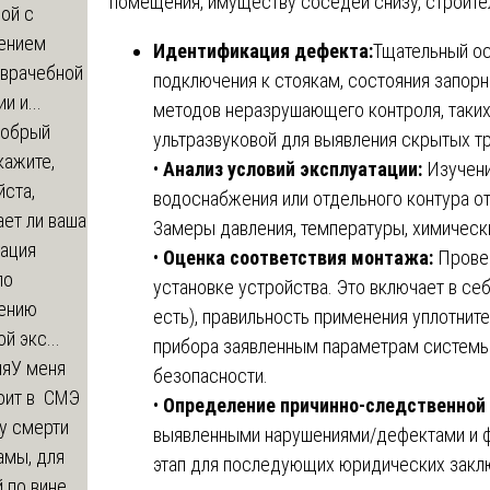
помещения, имуществу соседей снизу, строит
ой с
ением
Идентификация дефекта:
Тщательный ос
-врачебной
подключения к стоякам, состояния запор
и и...
методов неразрушающего контроля, таких 
обрый
ультразвуковой для выявления скрытых тр
кажите,
•
Анализ условий эксплуатации:
Изучени
ста,
водоснабжения или отдельного контура от
ет ли ваша
Замеры давления, температуры, химически
зация
•
Оценка соответствия монтажа:
Провер
по
установке устройства. Это включает в се
ению
есть), правильность применения уплотнит
й экс...
прибора заявленным параметрам системы,
ия
У меня
безопасности.
оит в СМЭ
•
Определение причинно-следственной 
у смерти
выявленными нарушениями/дефектами и ф
амы, для
этап для последующих юридических закл
 по вине