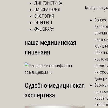
ЛИНГВИСТИКА
Консультация
ЛАБОРАТОРИЯ
ЭКОЛОГИЯ
Вопрос
INTELLECT
экспер
📚 LIBRARY
занима
частно
наша медицинская
юридич
лицензия
практик
настоя
предст
интере
все лицензии →
доверит
Судебно-медицинская
Зарина
провед
экспертиза
незави
эксперт