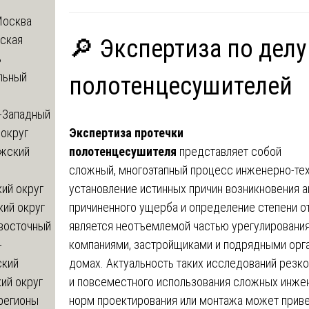
Москва
ская
🔎 Экспертиза по делу
ь
льный
полотенцесушителей
-Западный
Экспертиза протечки
округ
полотенцесушителя
представляет собой
жский
сложный, многоэтапный процесс инженерно-тех
установление истинных причин возникновения а
ий округ
причиненного ущерба и определение степени о
кий округ
является неотъемлемой частью урегулировани
восточный
компаниями, застройщиками и подрядными орг
-
домах. Актуальность таких исследований резко
ский
и повсеместного использования сложных инжен
ий округ
норм проектирования или монтажа может приве
регионы