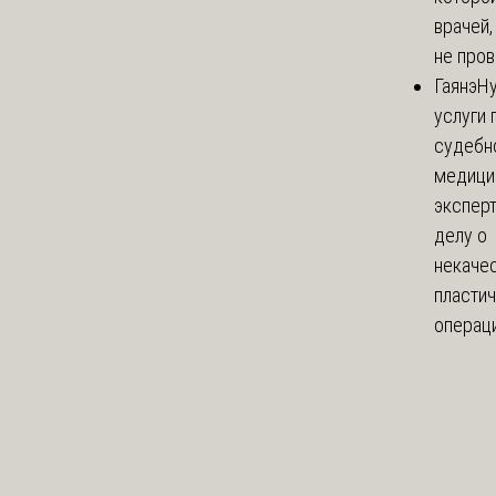
врачей,
не пров
Гаянэ
Н
услуги 
судебн
медици
эксперт
делу о
некаче
пласти
операци