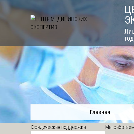
Skip
Ц
to
Э
content
Лиц
год
Главная
Юридическая поддержка
Мы работаем