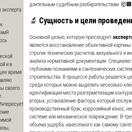
длительным судебным разбирательствам. 🤯🏢
 эксперта
🔬
Сущность и цели проведен
 к
там
Я
Основной целью, которую преследует
эксперт
юсь
является восстановление объективной картины
й
строгих технических расчетов, визуального и и
еской
анализа нормативной документации. Специалис
ой и в
глубокими познаниями в сантехнических систем
щее время
строительства. В процессе работы решается ц
авляю
среди которых можно выделить несколько ключе
сы своего
идентификация места разгерметизации контура
...
вторых, установление фактора, который послуж
Интересует
производственный брак, коррозийный износ, не
ение
системе или механическое повреждение. В-тре
симой
объема ущерба, нанесенного как самому сантех
изы,