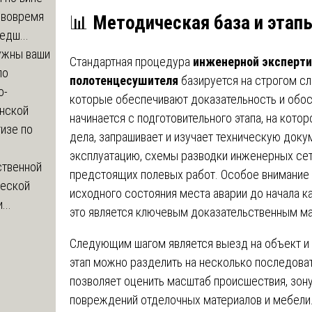
 вовремя
📊
Методическая база и этап
едш...
ужны ваши
Стандартная процедура
инженерной эксперти
по
полотенцесушителя
базируется на строгом с
о-
которые обеспечивают доказательность и обос
нской
начинается с подготовительного этапа, на кото
изе по
дела, запрашивает и изучает техническую докум
эксплуатацию, схемы разводки инженерных сете
ственной
предстоящих полевых работ. Особое внимание 
ческой
исходного состояния места аварии до начала ка
...
это является ключевым доказательственным м
Следующим шагом является выезд на объект и 
этап можно разделить на несколько последов
позволяет оценить масштаб происшествия, зону
повреждений отделочных материалов и мебели