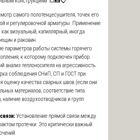
ельным конструкциям. 💥📸📋
мотр самого полотенцесушителя, точек его
ной и регулировочной арматуры. Применение
как визуальный, капиллярный, иногда
ещин и раковин.
е параметров работы системы горячего
опления, к которому подключен прибор.
й анализ теплоносителя на агрессивность.
ка соблюдения СНиП, СП и ГОСТ при
бя оценку качества сварных швов (если они
ельных материалов, соответствие типа
 наличие воздухоотводчиков и групп
связи:
Установление прямой связи между
актом протечки. Это критически важный
ючений.