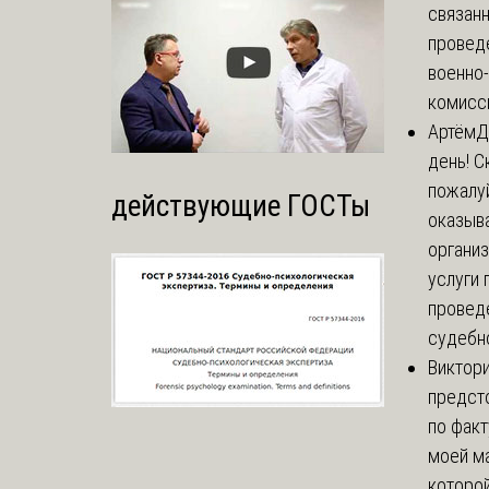
связанн
провед
военно
комисси
Артём
Д
день! С
пожалуй
действующие ГОСТы
оказыва
органи
услуги 
провед
судебно
Виктор
предст
по факт
моей м
которой