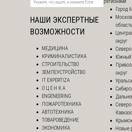
регионами
Город 
Москов
НАШИ ЭКСПЕРТНЫЕ
област
ВОЗМОЖНОСТИ
Центра
округ
МЕДИЦИНА
Северо
КРИМИНАЛИСТИКА
Южный 
СТРОИТЕЛЬСТВО
Привол
ЗЕМЛЕУСТРОЙСТВО
округ
IT EXPERTIZA
Уральск
О Ц Е Н К А
Сибирс
ENGENEERING
Дальне
ПОЖАРОТЕХНИКА
Северо
АВТОТЕХНИКА
Кавказ
ТОВАРОВЕДЕНИЕ
Крымск
ЭКОНОМИКА
Новые 