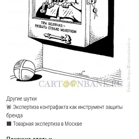
Другие шутки
Навигация
🚨 Экспертиза контрафакта как инструмент защиты
бренда
по
🟧 Товарная экспертиза в Москве
записям