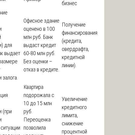
бизнес
ние
й
Офисное здание
Получение
и
оценено в 100
финансирования
й
млн руб. Банк
(кредита,
) для
выдаст кредит
овердрафта,
нк выдает
60-80 млн руб.
кредитной
 размере
Без оценки –
линии).
т
отказ в кредите.
 залога.
Квартира
ация
подорожала с
Увеличение
й
10 до 15 млн
кредитного
 (при
руб.
лимита,
и
Переоценка
снижение
 ситуации
позволила
процентной