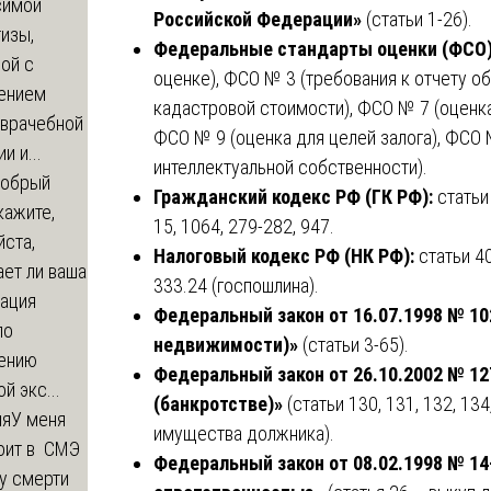
симой
Российской Федерации»
(статьи 1-26).
изы,
Федеральные стандарты оценки (ФСО)
ой с
оценке), ФСО № 3 (требования к отчету о
ением
кадастровой стоимости), ФСО № 7 (оценк
-врачебной
ФСО № 9 (оценка для целей залога), ФСО 
и и...
интеллектуальной собственности).
обрый
Гражданский кодекс РФ (ГК РФ):
статьи 
кажите,
15, 1064, 279-282, 947.
ста,
Налоговый кодекс РФ (НК РФ):
статьи 40
ет ли ваша
333.24 (госпошлина).
зация
Федеральный закон от 16.07.1998 № 10
по
недвижимости)»
(статьи 3-65).
ению
Федеральный закон от 26.10.2002 № 1
й экс...
(банкротстве)»
(статьи 130, 131, 132, 134
ия
У меня
имущества должника).
оит в СМЭ
Федеральный закон от 08.02.1998 № 14
у смерти