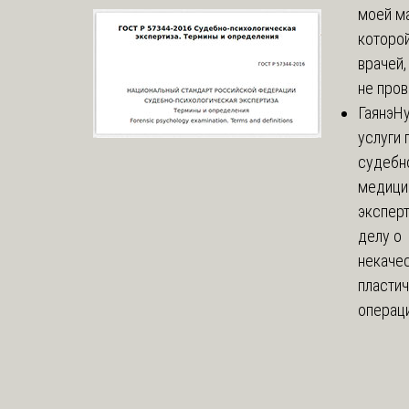
моей м
которой
врачей,
не пров
Гаянэ
Н
услуги 
судебн
медици
эксперт
делу о
некаче
пласти
операци