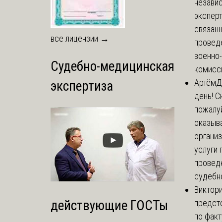
незави
эксперт
связанн
все лицензии →
провед
военно
Судебно-медицинская
комисси
Артём
Д
экспертиза
день! С
пожалуй
оказыва
органи
услуги 
провед
судебно
Виктор
предст
действующие ГОСТы
по факт