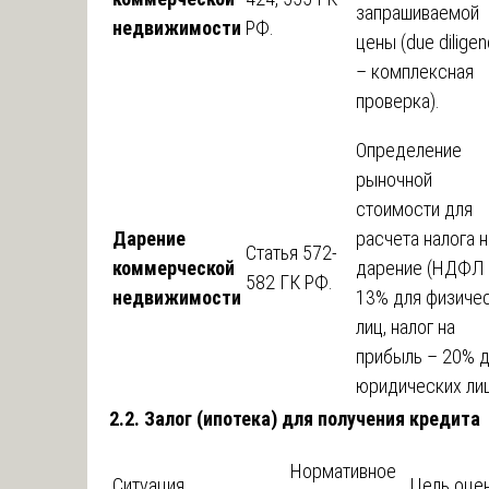
запрашиваемой
недвижимости
РФ.
цены (due dilige
– комплексная
проверка).
Определение
рыночной
стоимости для
Дарение
расчета налога н
Статья 572-
коммерческой
дарение (НДФЛ
582 ГК РФ.
недвижимости
13% для физиче
лиц, налог на
прибыль – 20% 
юридических лиц
2.2. Залог (ипотека) для получения кредита
Нормативное
Ситуация
Цель оце