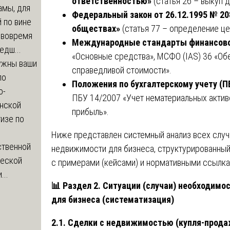
ответственностью»
(статья 26 – выкуп д
амы, для
Федеральный закон от 26.12.1995 № 2
 по вине
обществах»
(статья 77 – определение ц
 вовремя
Международные стандарты финансово
едш...
«Основные средства», МСФО (IAS) 36 «Об
ужны ваши
справедливой стоимости».
по
Положения по бухгалтерскому учету (П
о-
ПБУ 14/2007 «Учет нематериальных активо
нской
прибыль».
изе по
Ниже представлен системный анализ всех слу
ственной
недвижимости для бизнеса, структурированный
ческой
с примерами (кейсами) и нормативными ссылка
...
📊
Раздел 2. Ситуации (случаи) необходим
для бизнеса (систематизация)
2.1. Сделки с недвижимостью (купля-продаж