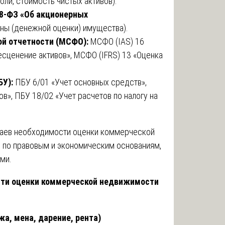
оли, стоимость чистых активов).
08-ФЗ «Об акционерных
ены (денежной оценки) имущества).
й отчетности (МСФО):
МСФО (IAS) 16
есценение активов», МСФО (IFRS) 13 «Оценка
БУ):
ПБУ 6/01 «Учет основных средств»,
в», ПБУ 18/02 «Учет расчетов по налогу на
чаев необходимости оценки коммерческой
 по правовым и экономическим основаниям,
ми.
ости оценки коммерческой недвижимости
а, мена, дарение, рента)