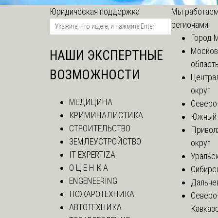
Юридическая поддержка
Мы работаем
регионами
Город 
Москов
НАШИ ЭКСПЕРТНЫЕ
област
ВОЗМОЖНОСТИ
Центра
округ
МЕДИЦИНА
Северо
КРИМИНАЛИСТИКА
Южный 
СТРОИТЕЛЬСТВО
Привол
ЗЕМЛЕУСТРОЙСТВО
округ
IT EXPERTIZA
Уральск
О Ц Е Н К А
Сибирс
ENGENEERING
Дальне
ПОЖАРОТЕХНИКА
Северо
АВТОТЕХНИКА
Кавказ