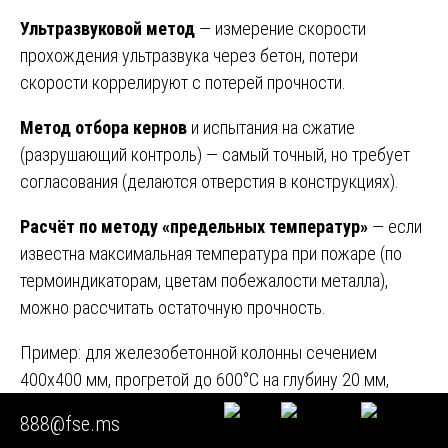
Ультразвуковой метод
— измерение скорости
прохождения ультразвука через бетон, потери
скорости коррелируют с потерей прочности.
Метод отбора кернов
и испытания на сжатие
(разрушающий контроль) — самый точный, но требует
согласования (делаются отверстия в конструкциях).
Расчёт по методу «предельных температур»
— если
известна максимальная температура при пожаре (по
термоиндикаторам, цветам побежалости металла),
можно рассчитать остаточную прочность.
Пример: для железобетонной колонны сечением
400х400 мм, прогретой до 600°C на глубину 20 мм,
потеря прочности составляет около 30%. Если
888@fse.ms
армирование 4 стержнями Ø20, то потеря несущей