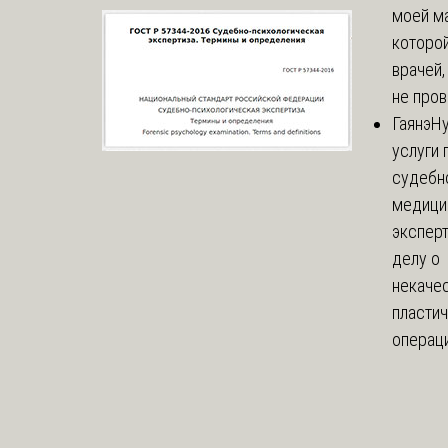
моей м
которой
врачей,
не пров
Гаянэ
Н
услуги 
судебн
медици
эксперт
делу о
некаче
пласти
операци