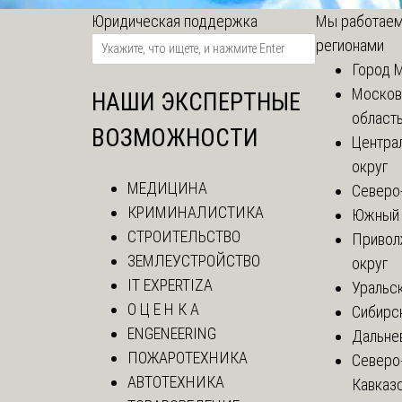
Юридическая поддержка
Мы работаем
регионами
Город 
Москов
НАШИ ЭКСПЕРТНЫЕ
област
ВОЗМОЖНОСТИ
Центра
округ
МЕДИЦИНА
Северо
КРИМИНАЛИСТИКА
Южный 
СТРОИТЕЛЬСТВО
Привол
ЗЕМЛЕУСТРОЙСТВО
округ
IT EXPERTIZA
Уральск
О Ц Е Н К А
Сибирс
ENGENEERING
Дальне
ПОЖАРОТЕХНИКА
Северо
АВТОТЕХНИКА
Кавказ