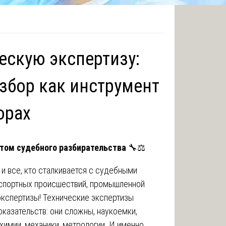
ескую экспертизу:
збор как инструмент
орах
етом судебного разбирательства
🔧⚖️
и все, кто сталкивается с судебными
нспортных происшествий, промышленной
экспертизы! Технические экспертизы
казательств: они сложны, наукоемки,
химии, механики, метрологии. И именно