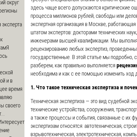
ий округ
здесь чаще всего допускаются критические ош
регионы
процесса миллионов рублей, свободы или дело
экспертная организация в Москве, работающая
 эксперта
штатом экспертов: докторами технических наук
 к
инженерами высшей квалификации. Мы выполня
там
Я
рецензированию любых экспертиз, проведенн
юсь
государственные. В этой статье мы подробно, 
й
разберем, как правильно выполняется
рецензи
еской
необходима и как с ее помощью изменить ход 
ой и в
1. Что такое техническая экспертиза и поч
щее время
авляю
Техническая экспертиза — это вид судебной эк
сы своего
технические устройства, сооружения, транспо
...
а также процессы и события, связанные с их ф
Интересует
экспертизам относятся: автотехническая, строи
ение
взрывотехническая, электротехническая, компь