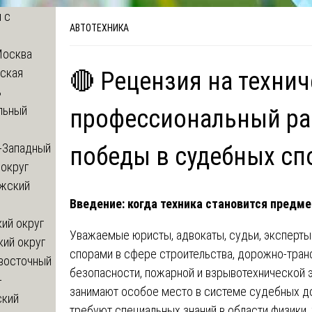
 с
АВТОТЕХНИКА
Москва
ская
🔴 Рецензия на технич
ь
льный
профессиональный ра
-Западный
победы в судебных сп
округ
жский
Введение: когда техника становится предм
ий округ
Уважаемые юристы, адвокаты, судьи, эксперты 
кий округ
спорами в сфере строительства, дорожно-тра
восточный
безопасности, пожарной и взрывотехнической 
-
занимают особое место в системе судебных до
ский
требуют специальных знаний в области физики, 