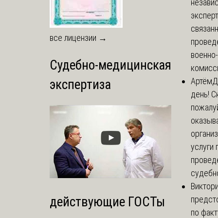
незави
эксперт
связанн
все лицензии →
провед
военно
Судебно-медицинская
комисси
Артём
Д
экспертиза
день! С
пожалуй
оказыва
органи
услуги 
провед
судебно
Виктор
предст
действующие ГОСТы
по факт