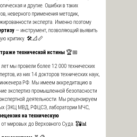
огическая и другие. Ошибки в таких
ов, неверного применения методик,
ажированности эксперта. Именно поэтому
ертизу
— инструмент, позволяющий выявить
ую критику. 🛠️📐📏
 страже технической истины
🏆📅
9 лет мы провели более 12 000 технических
пертов, из них 14 докторов технических наук,
х инженера РФ. Мы имеем аккредитацию в
ение экспертиз промышленной безопасности
о-экспертной деятельности. Мы рецензируем
ых (ЭКЦ МВД, РФЦСЭ, лаборатории МЧС,
рецензия на техническую
от мировых до Верховного Суда. 🎖️🧪📊