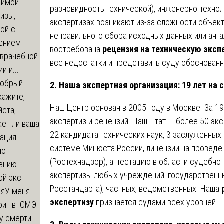
симой
разновидность технической), инженерно-технол
изы,
экспертизах возникают из-за сложности объект
ой с
неправильного сбора исходных данных или анг
ением
востребована
рецензия на техническую эксп
-врачебной
все недостатки и представить суду обоснованн
и и...
обрый
2. Наша экспертная организация: 19 лет на
кажите,
Наш Центр основан в 2005 году в Москве. За 1
ста,
экспертиз и рецензий. Наш штат — более 50 экс
ет ли ваша
22 кандидата технических наук, 3 заслуженны
зация
системе Минюста России, лицензии на провед
по
(Ростехнадзор), аттестацию в области судебн
ению
экспертизы любых учреждений: государственн
й экс...
Росстандарта), частных, ведомственных. Наша
ия
У меня
экспертизу
признается судами всех уровней — 
оит в СМЭ
у смерти