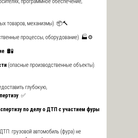
осителях, программное обеспечение,
ых товаров, механизмы). 📦🔨
твенные процессы, оборудование). 🏭⚙️
ие
. 🛢️🧪
сти
(опасные производственные объекты).
едоставить глубокую,
пертизу
. ✅
кспертизу по делу о ДТП с участием фуры
ДТП: грузовой автомобиль (фура) не