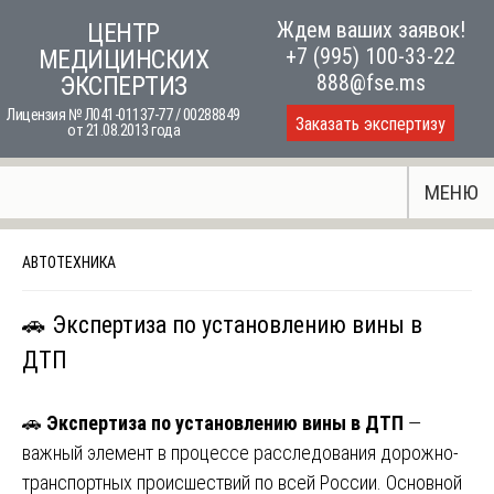
Skip
Ждем ваших заявок!
ЦЕНТР
to
+7 (995) 100-33-22
МЕДИЦИНСКИХ
content
888@fse.ms
ЭКСПЕРТИЗ
Лицензия № Л041-01137-77 / 00288849
Заказать экспертизу
от 21.08.2013 года
МЕНЮ
АВТОТЕХНИКА
🚗 Экспертиза по установлению вины в
ДТП
🚗
Экспертиза по установлению вины в ДТП
—
важный элемент в процессе расследования дорожно-
транспортных происшествий по всей России. Основной