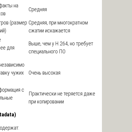
ефакты на
Средняя
ков
ров (размер
Средняя, при многократном
ий)
сжатии искажается
е
Выше, чем у H.264, но требует
нее для
специального ПО
независимо
тавку чужих
Очень высокая
нформация с
Практически не теряется даже
альные
при копировании
tadata)
содержат: