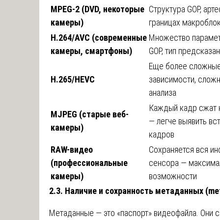
MPEG-2 (DVD, некоторые
Структура GOP, арт
камеры)
границах макробло
H.264/AVC (современные
Множество парамет
камеры, смартфоны)
GOP, тип предсказан
Еще более сложны
H.265/HEVC
зависимости, слож
анализа
Каждый кадр сжат 
MJPEG (старые веб-
— легче выявить вс
камеры)
кадров
RAW-видео
Сохраняется вся и
(профессиональные
сенсора — максим
камеры)
возможности
2.3. Наличие и сохранность метаданных (me
Метаданные — это «паспорт» видеофайла. Они 