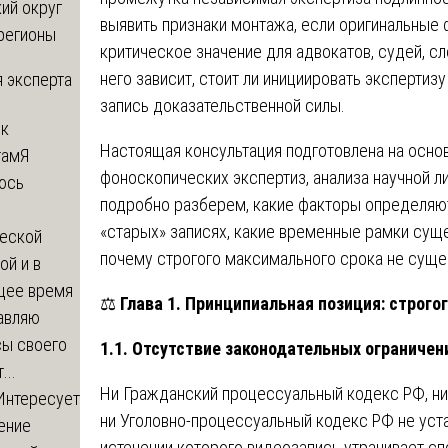
ий округ
выявить признаки монтажа, если оригинальные 
регионы
критическое значение для адвокатов, судей, сл
него зависит, стоит ли инициировать экспертиз
 эксперта
запись доказательственной силы.
 к
Настоящая консультация подготовлена на осно
там
Я
фоноскопических экспертиз, анализа научной 
юсь
подробно разберем, какие факторы определяю
й
«старых» записях, какие временные рамки суще
еской
почему строгого максимального срока не суще
ой и в
щее время
⚖️
Глава 1. Принципиальная позиция: строг
авляю
сы своего
1.1. Отсутствие законодательных ограничен
...
Ни Гражданский процессуальный кодекс РФ, н
Интересует
ни Уголовно-процессуальный кодекс РФ не уст
ение
истечении которого видеозапись утрачивает с