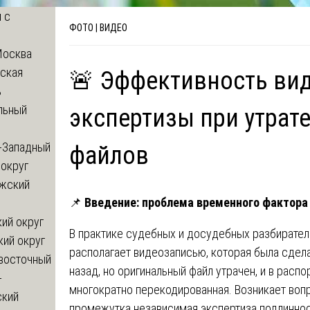
 с
ФОТО | ВИДЕО
Москва
ская
🚨 Эффективность ви
ь
льный
экспертизы при утрат
-Западный
файлов
округ
жский
📌
Введение: проблема временного фактора
ий округ
В практике судебных и досудебных разбирател
кий округ
располагает видеозаписью, которая была сделан
восточный
назад, но оригинальный файл утрачен, и в расп
-
многократно перекодированная. Возникает воп
ский
промежутка независимая экспертиза подлинно