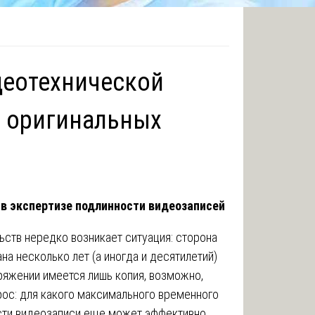
деотехнической
е оригинальных
 в экспертизе подлинности видеозаписей
ьств нередко возникает ситуация: сторона
а несколько лет (а иногда и десятилетий)
оряжении имеется лишь копия, возможно,
рос: для какого максимального временного
сти видеозаписи еще может эффективно