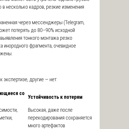
 в несколько кадров, резкие изменения
раненная через мессенджеры (Telegram,
может потерять до 80–90% исходной
 выявления тонкого монтажа резко
ка инородного фрагмента, очевидное
ужены.
 экспертизе, другие — нет:
яющиеся со
Устойчивость к потерям
симости,
Высокая, даже после
метки,
перекодирования сохраняется
много артефактов