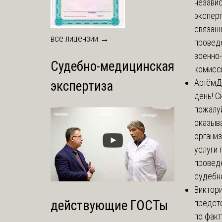
незави
эксперт
связанн
все лицензии →
провед
военно
Судебно-медицинская
комисси
Артём
Д
экспертиза
день! С
пожалуй
оказыва
органи
услуги 
провед
судебно
Виктор
предст
действующие ГОСТы
по факт