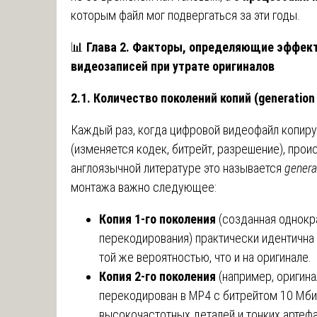
которым файл мог подвергаться за эти годы.
📊
Глава 2. Факторы, определяющие эффек
видеозаписей при утрате оригиналов
2.1. Количество поколений копий (generation 
Каждый раз, когда цифровой видеофайл копиру
(изменяется кодек, битрейт, разрешение), про
англоязычной литературе это называется
genera
монтажа важно следующее:
Копия 1-го поколения
(созданная однокр
перекодирования) практически идентична
той же вероятностью, что и на оригинале.
Копия 2-го поколения
(например, оригина
перекодирован в MP4 с битрейтом 10 Мби
высокочастотных деталей и тонких артеф