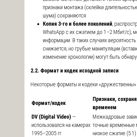
признаки монтажа (склейки длительностью
шума) сохраняются.
Копия 3-го и более поколений
, распрост
WhatsApp с их сжатием до 1–2 Мбит/с), 
информации. В таких случаях вероятность
снижается, но грубые манипуляции (встав
изменение хронологии) могут быть обнар
2.2. Формат и кодек исходной записи
Некоторые форматы и кодеки «дружественны» к
Признаки, сохран
Формат/кодек
временем
DV (Digital Video)
—
Межкадровые зави
использовался на камерах
точные временные 
1995–2005 гг.
низкое сжатие (5:1)