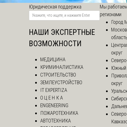
Юридическая поддержка
Мы работаем
регионами
Город 
Москов
НАШИ ЭКСПЕРТНЫЕ
област
ВОЗМОЖНОСТИ
Центра
округ
МЕДИЦИНА
Северо
КРИМИНАЛИСТИКА
Южный 
СТРОИТЕЛЬСТВО
Привол
ЗЕМЛЕУСТРОЙСТВО
округ
IT EXPERTIZA
Уральск
О Ц Е Н К А
Сибирс
ENGENEERING
Дальне
ПОЖАРОТЕХНИКА
Северо
АВТОТЕХНИКА
Кавказ