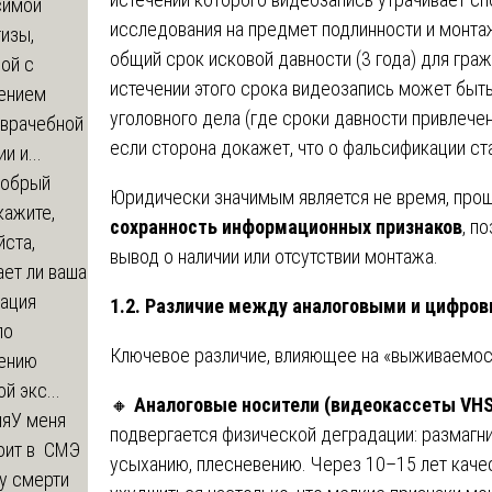
симой
исследования на предмет подлинности и монта
изы,
общий срок исковой давности (3 года) для гра
ой с
истечении этого срока видеозапись может быт
ением
уголовного дела (где сроки давности привлечен
-врачебной
если сторона докажет, что о фальсификации ст
и и...
обрый
Юридически значимым является не время, прош
кажите,
сохранность информационных признаков
, п
ста,
вывод о наличии или отсутствии монтажа.
ет ли ваша
зация
1.2. Различие между аналоговыми и цифро
по
Ключевое различие, влияющее на «выживаемост
ению
й экс...
🔸
Аналоговые носители (видеокассеты VHS, 
ия
У меня
подвергается физической деградации: размагн
оит в СМЭ
усыханию, плесневению. Через 10–15 лет каче
у смерти