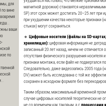
ухудшиться настолько, что мелкие признаки мо
амы, для
магнитной дорожки) становятся неразличимыми
 по вине
SP) этот срок может достигать 20–25 лет при 
 вовремя
при ухудшении качества некоторые признаки (н
едш...
стыках) могут сохраняться.
ужны ваши
по
🔹
Цифровые носители (файлы на SD-картах,
о-
хранилищах):
цифровая информация не дегради
нской
записанный 20 лет назад, ничем не отличается о
изе по
отсутствия физического разрушения носителя и
признаки монтажа, если файл не подвергался п
ственной
Следовательно, даже видеозапись 2005 года (
ческой
DV) может быть исследована с той же эффектив
...
сохранен в исходном формате без перекодиров
Таким образом, максимальный временной пром
случае цифровых носителей теоретически не ог
не со временем как таковым, а с
процессами к