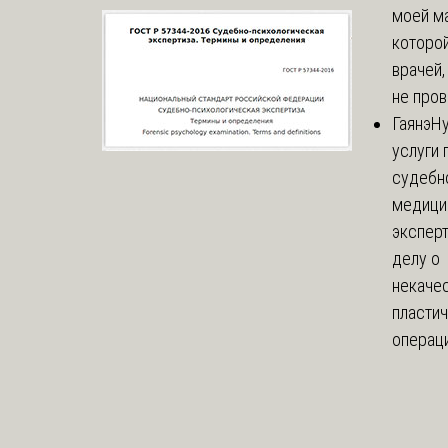
моей м
которой
врачей,
не пров
Гаянэ
Н
услуги 
судебн
медици
эксперт
делу о
некаче
пласти
операци