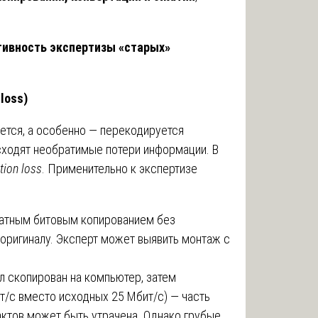
тивность экспертизы «старых»
loss)
ется, а особенно — перекодируется
исходят необратимые потери информации. В
tion loss
. Применительно к экспертизе
атным битовым копированием без
 оригиналу. Эксперт может выявить монтаж с
л скопирован на компьютер, затем
т/с вместо исходных 25 Мбит/с) — часть
актов может быть утрачена. Однако грубые