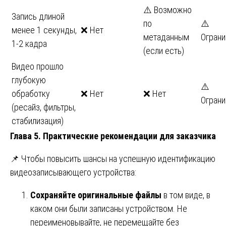
⚠️ Возможно
Запись длиной
по
⚠️
менее 1 секунды,
❌ Нет
метаданным
Ограни
1-2 кадра
(если есть)
Видео прошло
глубокую
⚠️
обработку
❌ Нет
❌ Нет
Ограни
(ресайз, фильтры,
стабилизация)
Глава 5. Практические рекомендации для заказчика
📌 Чтобы повысить шансы на успешную идентификацию
видеозаписывающего устройства:
Сохраняйте оригинальные файлы
в том виде, в
каком они были записаны устройством. Не
переименовывайте, не перемещайте без