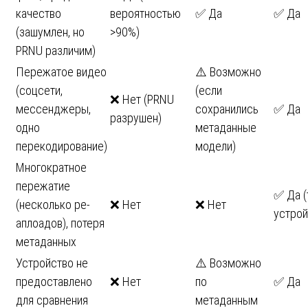
качество
вероятностью
✅ Да
✅ Да
(зашумлен, но
>90%)
PRNU различим)
Пережатое видео
⚠️ Возможно
(соцсети,
(если
❌ Нет (PRNU
мессенджеры,
сохранились
✅ Да
разрушен)
одно
метаданные
перекодирование)
модели)
Многократное
пережатие
✅ Да (
(несколько ре-
❌ Нет
❌ Нет
устрой
аплоадов), потеря
метаданных
Устройство не
⚠️ Возможно
предоставлено
❌ Нет
по
✅ Да
для сравнения
метаданным