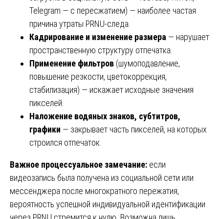
Telegram — с пересжатием) — наиболее частая
причина утраты PRNU-следа.
Кадрирование и изменение размера
— нарушает
пространственную структуру отпечатка.
Применение фильтров
(шумоподавление,
повышение резкости, цветокоррекция,
стабилизация) — искажает исходные значения
пикселей.
Наложение водяных знаков, субтитров,
графики
— закрывает часть пикселей, на которых
строился отпечаток.
Важное процессуальное замечание:
если
видеозапись была получена из социальной сети или
мессенджера после многократного пережатия,
вероятность успешной индивидуальной идентификации
через PRNU стремится к нулю. Возможна лишь