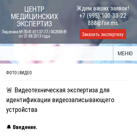
Skip
Ждем ваших заявок!
ЦЕНТР
to
+7 (995) 100-33-22
МЕДИЦИНСКИХ
content
888@fse.ms
ЭКСПЕРТИЗ
Лицензия № Л041-01137-77 / 00288849
Заказать экспертизу
от 21.08.2013 года
МЕНЮ
ФОТО | ВИДЕО
🚨 Видеотехническая экспертиза для
идентификации видеозаписывающего
устройства
🔔
Введение.