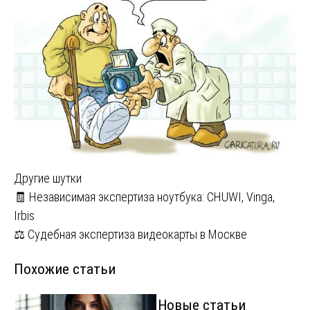
Другие шутки
Навигация
🧾 Независимая экспертиза ноутбука: CHUWI, Vinga,
Irbis
по
⚖️ Судебная экспертиза видеокарты в Москве
записям
Похожие статьи
Новые статьи