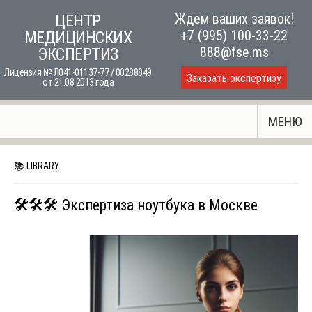
Skip
Ждем ваших заявок!
ЦЕНТР
to
+7 (995) 100-33-22
МЕДИЦИНСКИХ
content
888@fse.ms
ЭКСПЕРТИЗ
Лицензия № Л041-01137-77 / 00288849
Заказать экспертизу
от 21.08.2013 года
МЕНЮ
📚 LIBRARY
🛠️🛠️🛠️ Экспертиза ноутбука в Москве