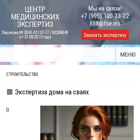
Skip
Мы на связи!
ЦЕНТР
to
+7 (995) 100-33-22
МЕДИЦИНСКИХ
content
888@fse.ms
ЭКСПЕРТИЗ
Лицензия № Л041-01137-77 / 00288849
Заказать экспертизу
от 21.08.2013 года
МЕНЮ
СТРОИТЕЛЬСТВО
🟥 Экспертиза дома на сваях
В