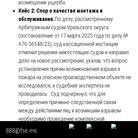
возмещении ущерба.
Кейс 2: Спор о качестве монтажа и
обслуживания.
По делу, рассмотренному
Арбитражным судом Уральского округа
(постановление от 17 марта 2025 года по делу №
А76-36548/23), суд кассационной инстанции
отменил решения нижестоящих судов и направил
дело на новое рассмотрение, указав, что вопрос
установления причин возникновения взрыва и
пожара на опасном производственном объекте не
исследовался, а судебная экспертиза не
проводилась . Суд подчеркнул, что для
определения причинно-следственной связи
между действиями лиц и возникшим взрывом
необходимо проведение комплексной
экспертизы. Этот случай иллюстрирует, что без
888@fse.ms
научно обоснованного экспертного заключения