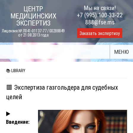
Skip
Мы на связи!
ЦЕНТР
to
+7 (995) 100-33-22
МЕДИЦИНСКИХ
content
888@fse.ms
ЭКСПЕРТИЗ
Лицензия № Л041-01137-77 / 00288849
Заказать экспертизу
от 21.08.2013 года
МЕНЮ
📚 LIBRARY
🟥 Экспертиза газгольдера для судебных
целей
▶️
Введение: